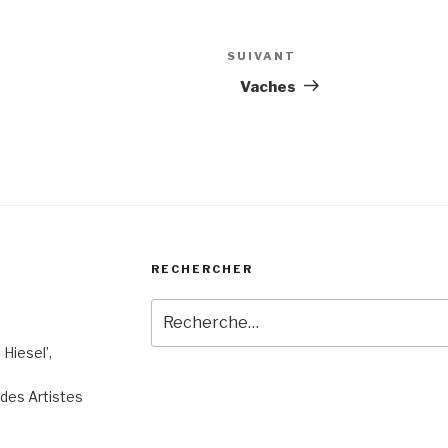
SUIVANT
Article
suivant
Vaches
RECHERCHER
Recherche
pour
 Hiesel’,
:
n des Artistes