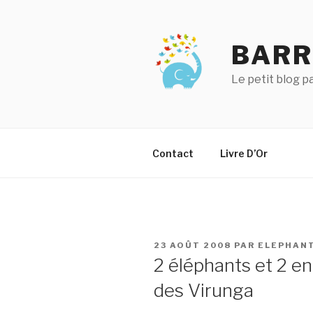
Aller
au
contenu
BARR
principal
Le petit blog 
Contact
Livre D’Or
PUBLIÉ
23 AOÛT 2008
PAR
ELEPHAN
LE
2 éléphants et 2 en
des Virunga