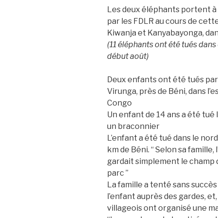
Les deux éléphants portent à 
par les FDLR au cours de cett
Kiwanja et Kanyabayonga, dans
(11 éléphants ont été tués dans
début août)
Deux enfants ont été tués par
Virunga, près de Béni, dans l’
Congo
Un enfant de 14 ans a été tué l
un braconnier
L’enfant a été tué dans le nor
km de Béni. “ Selon sa famille, 
gardait simplement le champ d
parc ”
La famille a tenté sans succès
l’enfant auprès des gardes, et
villageois ont organisé une m