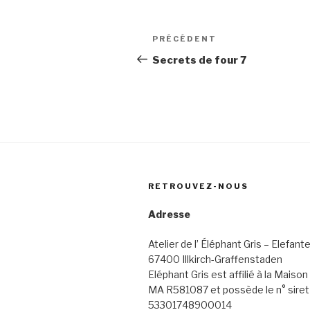
Navigation
Article
PRÉCÉDENT
de
précédent
Secrets de four 7
l’article
RETROUVEZ-NOUS
Adresse
Atelier de l’ Éléphant Gris – Elefante
67400 Illkirch-Graffenstaden
Eléphant Gris est affilié à la Maiso
MA R581087 et possède le n° siret
53301748900014