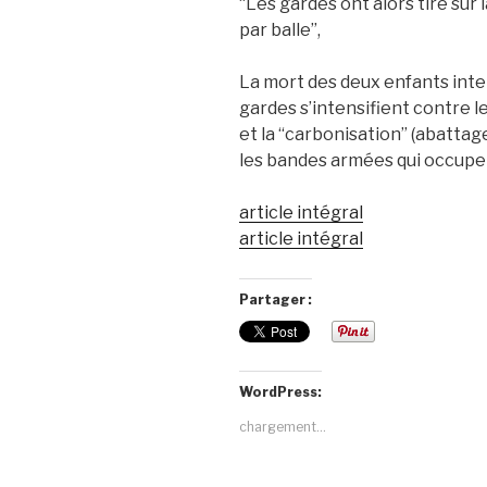
“Les gardes ont alors tiré sur 
par balle”,
La mort des deux enfants inte
gardes s’intensifient contre 
et la “carbonisation” (abattag
les bandes armées qui occupen
article intégral
article intégral
Partager :
WordPress:
chargement…