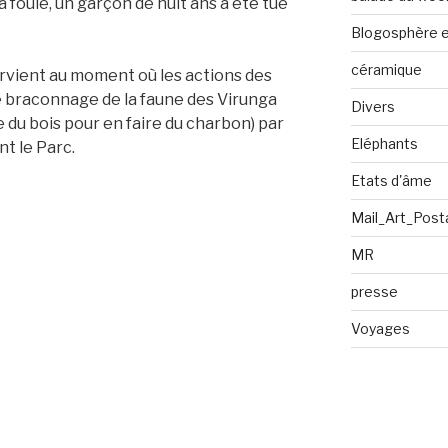
la foule, un garçon de huit ans a été tué
Blogosphère en
céramique
rvient au moment où les actions des
le braconnage de la faune des Virunga
Divers
e du bois pour en faire du charbon) par
Eléphants
t le Parc.
Etats d'âme
Mail_Art_Post
MR
presse
Voyages