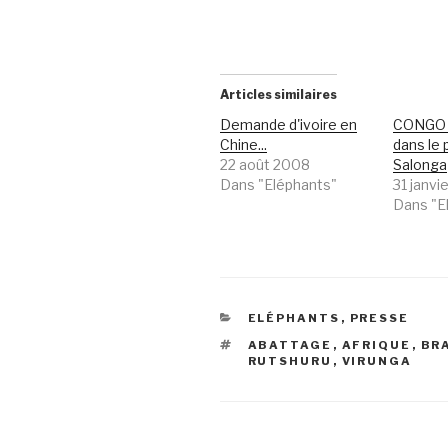
Articles similaires
Demande d'ivoire en
CONGO 
Chine...
dans le 
22 août 2008
Salonga
Dans "Eléphants"
31 janvi
Dans "E
CATÉGORIES
ELÉPHANTS
,
PRESSE
ÉTIQUETTES
ABATTAGE
,
AFRIQUE
,
BR
RUTSHURU
,
VIRUNGA