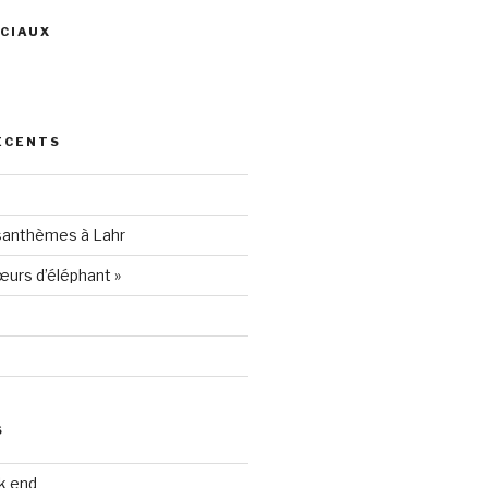
CIAUX
ris
ÉCENTS
94205
santhèmes à Lahr
urs d’éléphant »
S
k end