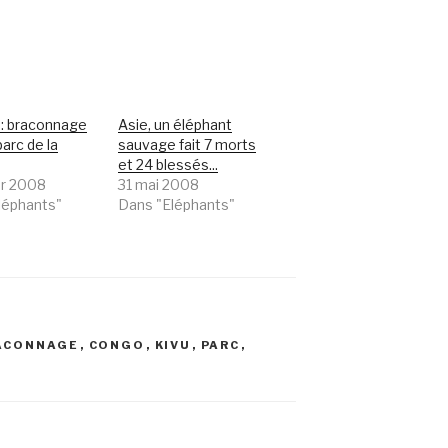
: braconnage
Asie, un éléphant
parc de la
sauvage fait 7 morts
et 24 blessés...
er 2008
31 mai 2008
léphants"
Dans "Eléphants"
ACONNAGE
,
CONGO
,
KIVU
,
PARC
,