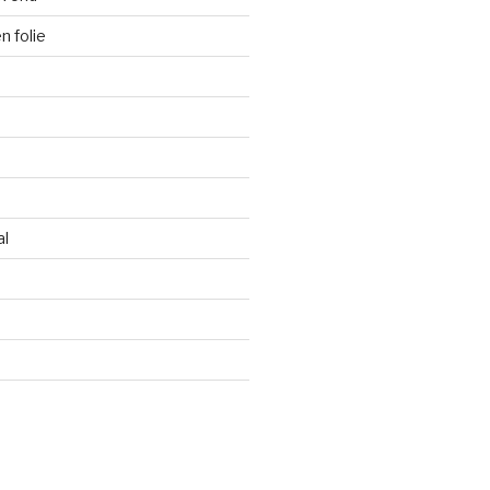
 folie
al