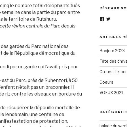
cinq le nombre total d’éléphants tués
RÉSEAUX SO
e semaine dans la partie du parc entre
 le territoire de Rutshuru.
Voir
Voir
le
le
 cette région centrale du Parc depuis
profil
profil
de
de
Eléphant-
elephantg
ARTICLES R
Gris-
sur
 des gardes du Parc national des
1605961472
Twitter
Bonjour 2023
sur
est de la République démocratique du
Facebook
Fête des chry
undi par un garde qui l’avait pris pour
Cœurs dits «cœ
d-est du Parc, près de Ruhenzori, à 50
Coeurs
l’enfant n’était pas un braconnier. Il
VOEUX 2021
e riz con­tre les oiseaux en bordure du
 de récupérer la dépouille mortelle de
CATÉGORIE
, le lendemain, une centaine de
anifestestation de protestation.
balade du wee