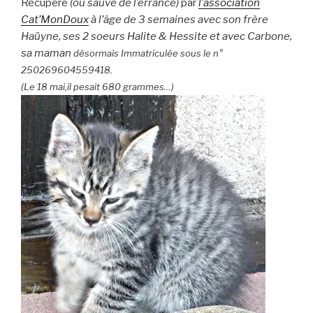
Récupéré
(ou sauvé de l’errance)
par
l’association
Cat’MonDoux
à l’âge de 3 semaines avec son frère
Haüyne, ses 2 soeurs Halite & Hessite et avec Carbone,
sa maman
désormais Immatriculée sous le n°
250269604559418.
(Le 18 mai,il pesait 680 grammes…)