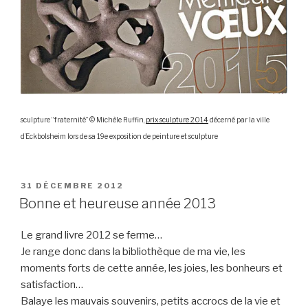
sculpture “fraternité” © Michèle Ruffin,
prix sculpture 2014
décerné par la ville
d’Eckbolsheim lors de sa 19e exposition de peinture et sculpture
PUBLIÉ
31 DÉCEMBRE 2012
LE
Bonne et heureuse année 2013
Le grand livre 2012 se ferme…
Je range donc dans la bibliothèque de ma vie, les
moments forts de cette année, les joies, les bonheurs et
satisfaction…
Balaye les mauvais souvenirs, petits accrocs de la vie et