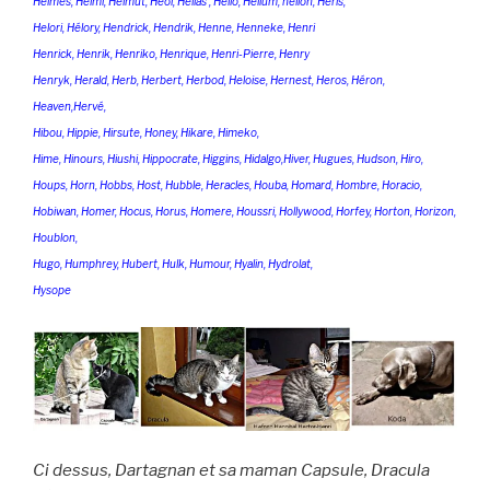
Helmes, Helmi, Helmut, Heol, Helias , Hello, Helium, hélion, Heris,
Helori, Hélory, Hendrick, Hendrik, Henne, Henneke, Henri
Henrick, Henrik, Henriko, Henrique, Henri-Pierre, Henry
Henryk, Herald, Herb, Herbert, Herbod, Heloise, Hernest, Heros, Héron,
Heaven,Hervé,
Hibou, Hippie, Hirsute, Honey, Hikare, Himeko,
Hime, Hinours, Hiushi, Hippocrate, Higgins, Hidalgo,Hiver, Hugues, Hudson, Hiro,
Houps, Horn, Hobbs, Host, Hubble, Heracles, Houba, Homard, Hombre, Horacio,
Hobiwan, Homer, Hocus, Horus, Homere, Houssri, Hollywood, Horfey, Horton, Horizon,
Houblon,
Hugo, Humphrey, Hubert, Hulk, Humour, Hyalin, Hydrolat,
Hysope
Ci dessus, Dartagnan et sa maman Capsule, Dracula