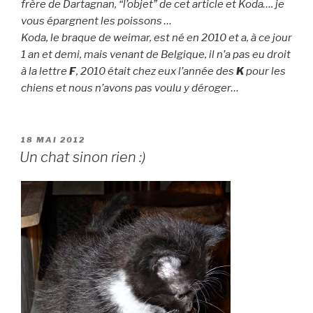
frère de Dartagnan, “l’objet” de cet article et Koda…. je
vous épargnent les poissons …
Koda, le braque de weimar, est né en 2010 et a, à ce jour
1 an et demi, mais venant de Belgique, il n’a pas eu droit
à la lettre
F
, 2010 était chez eux l’année des
K
pour les
chiens et nous n’avons pas voulu y déroger…
PUBLIÉ
18 MAI 2012
LE
Un chat sinon rien :)