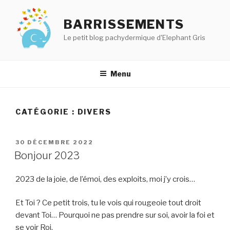
Aller
au
BARRISSEMENTS
contenu
Le petit blog pachydermique d'Elephant Gris
principal
Menu
CATÉGORIE :
DIVERS
PUBLIÉ
30 DÉCEMBRE 2022
LE
Bonjour 2023
2023 de la joie, de l’émoi, des exploits, moi j’y crois…
Et Toi ? Ce petit trois, tu le vois qui rougeoie tout droit
devant Toi… Pourquoi ne pas prendre sur soi, avoir la foi et
se voir Roi.