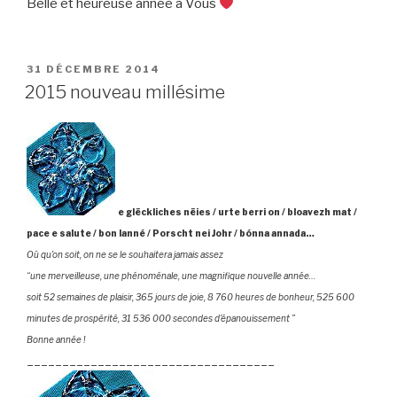
Belle et heureuse année à Vous
PUBLIÉ
31 DÉCEMBRE 2014
LE
2015 nouveau millésime
e glëckliches nëies / urte berri on / bloavezh mat /
pace e salute / bon lanné / Porscht nei Johr / bónna annada…
Où qu’on soit, on ne se le souhaitera jamais assez
“une merveilleuse, une phénoménale, une magnifique nouvelle année…
soit 52 semaines de plaisir, 365 jours de joie, 8 760 heures de bonheur, 525 600
minutes de prospérité, 31 536 000 secondes d’épanouissement ”
Bonne année !
___________________________________