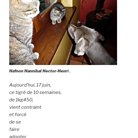
,
Hafnon Hannibal Hector-Henri
Aujourd’hui, 17 juin,
ce tigré de 10 semaines,
de 1kg450,
vient contraint
et forcé
de se
faire
adopter