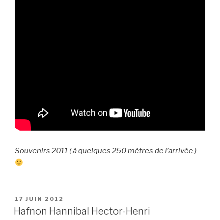
Souvenirs 2011 ( à quelques 250 mètres de l’arrivée )
PUBLIÉ
17 JUIN 2012
LE
Hafnon Hannibal Hector-Henri