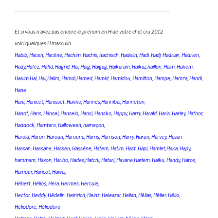
________________________________________
Et si vous n’avez pas encore le prénom en H de votre chat cru 2012
voici quelques H masculin
Habib, Hacen, Hacène, Hachim, Hachis, hachisch, Hadelin, Hadi, Hadj, Hadrian, Hadrien,
Hady,Hafez, Hafid, Hagrid, Haï, Haïg, Haïgag, Haïkaram, Haïkaz,haillon, Haïm, Hakem,
Hakim,Hal, Hali,Halim, Hamdi,Hamed, Hamid, Hamidou, Hamilton, Hampe, Hamza, Handi,
Hane
Hani, Hanicet, Hanisset, Hanko, Hannes,Hannibal, Hanneton,
Hanot, Hans, Hänsel, Hanselo, Hansi, Hansko, Happy, Harry, Harald, Haris, Harley, Hathor,
Haddock, Hamtaro, Halloween, hameçon,
Harold, Haron, Haroun, Harouna, Harris, Harrison, Harry, Harun, Harvey, Hasan
Hassan, Hassane, Hassen, Hassène, Hatem, Hatim, Hast, Hapi, Hamlet,Haka, Hapy,
hammam, Haxon, Haribo, Hades,Hatchi, Hatari, Havane,Harlem, Haiku, Handy, Hatos,
Hamour, Haricot, Hawai,
Hébert, Hélios, Hera, Hermes, Hercule,
Hector, Heddy, Hédelin, Heinrich, Heinz, Heleazar, Helian, Hélias, Hélier, Hélio,
Héliodore, Héliodoro