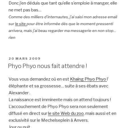
Donc j’en déduis que tant qu’elle s’emploie à manger, elle
ne met pas bas…
Comme des milliers d’internautes, j’ai saisi mon adresse email
sur
le site
pour être informée dès que le moment pressenti
arrivera, mais j’ai beau regarder ma messagerie en non stop…
rien
PUBLIÉ
20 MARS 2009
LE
Phyo Phyo nous fait attendre !
Vous vous demandez où en est
Khaing Phyo Phyo
l’
éléphante et sa grossesse… suite à ses ébats avec
Alexander .
La naissance est imminente mais on attend toujours !
L’accouchement de Phyo Phyo sera non seulement
diffusé en direct sur
le site Web du zoo
, mais aussi et en
exclusivité sur le Mechelseplein à Anvers.
Jour ou nuit.