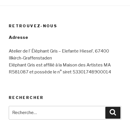
RETROUVEZ-NOUS
Adresse
Atelier de l’ Éléphant Gris – Elefante Hiesel’, 67400
Illkirch-Graffenstaden
Eléphant Gris est affilié à la Maison des Artistes MA
R581087 et possède le n° siret 53301748900014
RECHERCHER
Recherche
Reche
pour
: