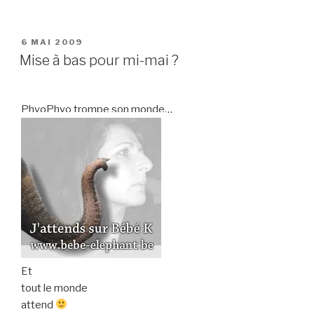
PUBLIÉ
6 MAI 2009
LE
Mise à bas pour mi-mai ?
PhyoPhyo trompe son monde…
Et
tout le monde
attend