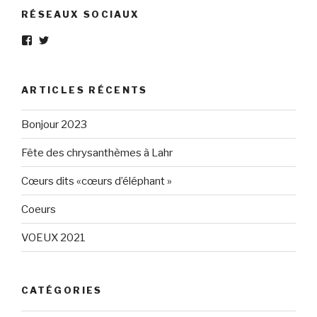
RÉSEAUX SOCIAUX
Voir
Voir
le
le
profil
profil
de
de
Eléphant-
elephantgris
ARTICLES RÉCENTS
Gris-
sur
160596147294205
Twitter
sur
Bonjour 2023
Facebook
Fête des chrysanthèmes à Lahr
Cœurs dits «cœurs d’éléphant »
Coeurs
VOEUX 2021
CATÉGORIES