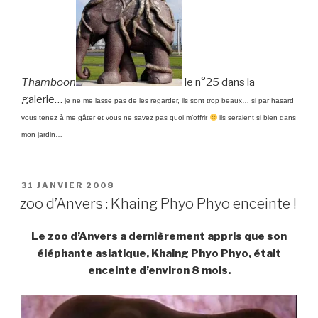
Thamboon
le n°25 dans la
galerie…
je ne me lasse pas de les regarder, ils sont trop beaux… si par hasard
vous tenez à me gâter et vous ne savez pas quoi m’offrir
ils seraient si bien dans
mon jardin…
PUBLIÉ
31 JANVIER 2008
LE
zoo d’Anvers : Khaing Phyo Phyo enceinte !
Le zoo d’Anvers a dernièrement appris que son
éléphante asiatique, Khaing Phyo Phyo, était
enceinte d’environ 8 mois.