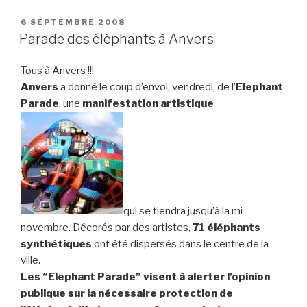
PUBLIÉ
6 SEPTEMBRE 2008
LE
Parade des éléphants à Anvers
Tous à Anvers !!!
Anvers
a donné le coup d’envoi, vendredi, de l’
Elephant
Parade
, une
manifestation artistique
qui se tiendra jusqu’à la mi-
novembre. Décorés par des artistes,
71 éléphants
synthétiques
ont été dispersés dans le centre de la
ville.
Les “Elephant Parade” visent à alerter l’opinion
publique sur la
nécessaire protection de