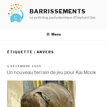
Aller
au
BARRISSEMENTS
contenu
Le petit blog pachydermique d'Elephant Gris
principal
Menu
ÉTIQUETTE :
ANVERS
PUBLIÉ
5 DÉCEMBRE 2009
LE
Un nouveau terrain de jeu pour Kai Mook