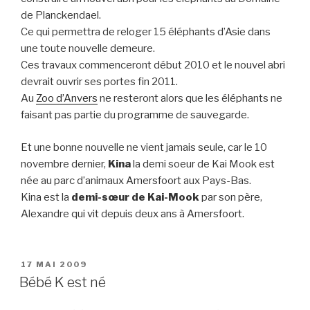
de Planckendael.
Ce qui permettra de reloger 15 éléphants d’Asie dans
une toute nouvelle demeure.
Ces travaux commenceront début 2010 et le nouvel abri
devrait ouvrir ses portes fin 2011.
Au
Zoo d’Anvers
ne resteront alors que les éléphants ne
faisant pas partie du programme de sauvegarde.
Et une bonne nouvelle ne vient jamais seule, car le 10
novembre dernier,
Kina
la demi soeur de Kai Mook est
née au parc d’animaux Amersfoort aux Pays-Bas.
Kina est la
demi-sœur de Kai-Mook
par son père,
Alexandre qui vit depuis deux ans à Amersfoort.
PUBLIÉ
17 MAI 2009
LE
Bébé K est né