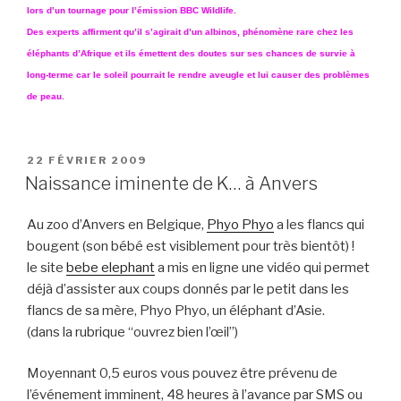
lors d’un tournage pour l’émission BBC Wildlife.
Des experts affirment qu’il s’agirait d’un albinos, phénomène rare chez les
éléphants d’Afrique et ils émettent des doutes sur ses chances de survie à
long-terme car le soleil pourrait le rendre aveugle et lui causer des problèmes
de peau.
PUBLIÉ
22 FÉVRIER 2009
LE
Naissance iminente de K… à Anvers
Au zoo d’Anvers en Belgique,
Phyo Phyo
a les flancs qui
bougent (son bébé est visiblement pour très bientôt) !
le site
bebe elephant
a mis en ligne une vidéo qui permet
déjà d’assister aux coups donnés par le petit dans les
flancs de sa mère, Phyo Phyo, un éléphant d’Asie.
(dans la rubrique “ouvrez bien l’œil”)
Moyennant 0,5 euros vous pouvez être prévenu de
l’événement imminent, 48 heures à l’avance par SMS ou