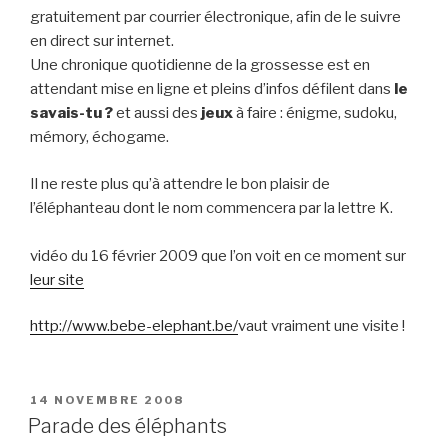
gratuitement par courrier électronique, afin de le suivre
en direct sur internet.
Une chronique quotidienne de la grossesse est en
attendant mise en ligne et pleins d’infos défilent dans
le
savais-tu ?
et aussi des
jeux
à faire : énigme, sudoku,
mémory, échogame.
Il ne reste plus qu’à attendre le bon plaisir de
l’éléphanteau dont le nom commencera par la lettre K.
vidéo du 16 février 2009 que l’on voit en ce moment sur
leur site
http://www.bebe-elephant.be/
vaut vraiment une visite !
PUBLIÉ
14 NOVEMBRE 2008
LE
Parade des éléphants