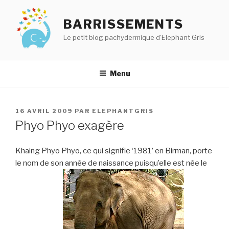
Aller
au
BARRISSEMENTS
contenu
Le petit blog pachydermique d'Elephant Gris
principal
Menu
PUBLIÉ
16 AVRIL 2009
PAR
ELEPHANTGRIS
LE
Phyo Phyo exagère
Khaing Phyo Phyo, ce qui signifie ‘1981’ en Birman, porte
le nom de son année de naissance puisqu’elle est née le