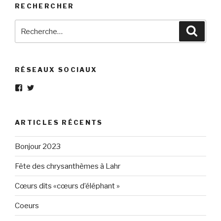
RECHERCHER
Recherche
Reche
pour
:
RÉSEAUX SOCIAUX
Voir
Voir
le
le
profil
profil
de
de
Eléphant-
elephantgris
ARTICLES RÉCENTS
Gris-
sur
160596147294205
Twitter
sur
Bonjour 2023
Facebook
Fête des chrysanthèmes à Lahr
Cœurs dits «cœurs d’éléphant »
Coeurs