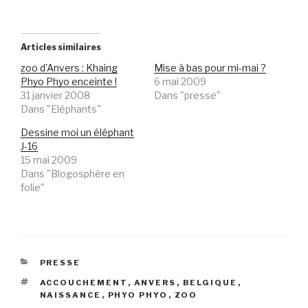
Articles similaires
zoo d'Anvers : Khaing
Mise à bas pour mi-mai ?
Phyo Phyo enceinte !
6 mai 2009
31 janvier 2008
Dans "presse"
Dans "Eléphants"
Dessine moi un éléphant
J-16
15 mai 2009
Dans "Blogosphère en
folie"
CATÉGORIES
PRESSE
ÉTIQUETTES
ACCOUCHEMENT
,
ANVERS
,
BELGIQUE
,
NAISSANCE
,
PHYO PHYO
,
ZOO