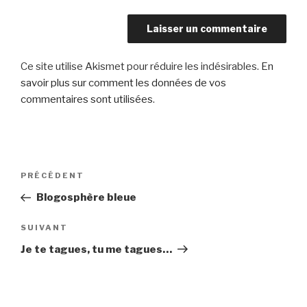
Ce site utilise Akismet pour réduire les indésirables.
En
savoir plus sur comment les données de vos
commentaires sont utilisées
.
Navigation
Article
PRÉCÉDENT
de
précédent
Blogosphère bleue
l’article
Article
SUIVANT
suivant
Je te tagues, tu me tagues…