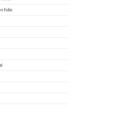
 folie
al