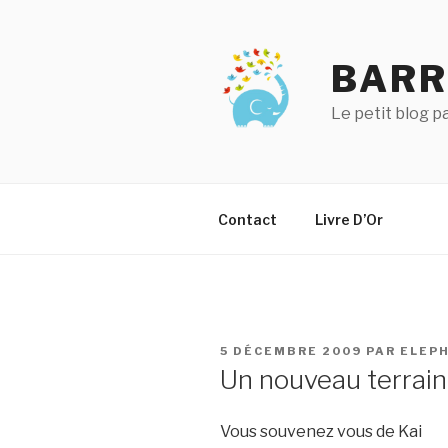
Aller
au
contenu
BARR
principal
Le petit blog 
Contact
Livre D’Or
PUBLIÉ
5 DÉCEMBRE 2009
PAR
ELEP
LE
Un nouveau terrain
Vous souvenez vous de Kai