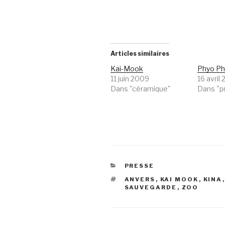
Articles similaires
Kai-Mook
Phyo Ph
11 juin 2009
16 avril
Dans "céramique"
Dans "p
CATÉGORIES
PRESSE
ÉTIQUETTES
ANVERS
,
KAI MOOK
,
KINA
SAUVEGARDE
,
ZOO