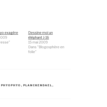
yo exagère
Dessine moi un
 2009
éléphant J-16
resse"
15 mai 2009
Dans "Blogosphère en
folie"
,
PHYOPHYO
,
PLANCKENDAEL
,