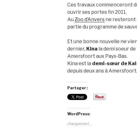
Ces travaux commenceront déb
ouvrir ses portes fin 2011.
Au
Zoo d’Anvers
ne resteront 
partie du programme de sauv
Et une bonne nouvelle ne vien
dernier,
Kina
la demi soeur de
Amersfoort aux Pays-Bas.
Kina est la
demi-sœur de Ka
depuis deux ans à Amersfoort
Partager :
WordPress:
chargement…