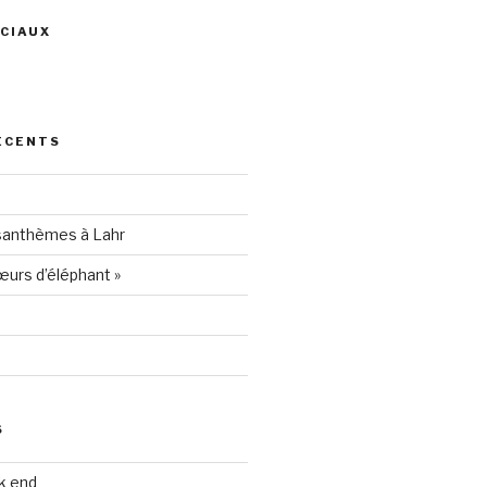
CIAUX
ris
ÉCENTS
94205
santhèmes à Lahr
urs d’éléphant »
S
k end