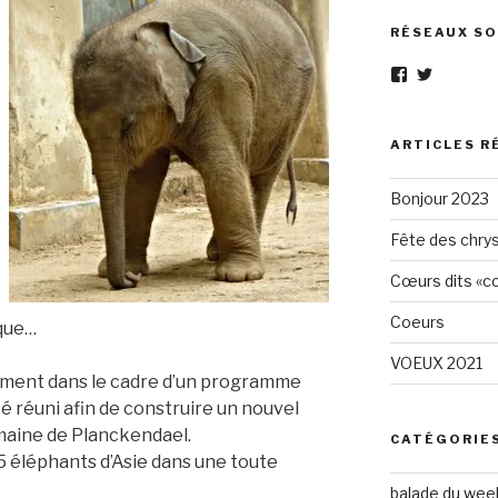
RÉSEAUX SO
Voir
Voir
le
le
profil
profil
de
de
Eléphant-
elephantg
ARTICLES R
Gris-
sur
1605961472
Twitter
Bonjour 2023
sur
Facebook
Fête des chry
Cœurs dits «cœ
Coeurs
sque…
VOEUX 2021
ssement dans le cadre d’un programme
é réuni afin de construire un nouvel
maine de Planckendael.
CATÉGORIE
5 éléphants d’Asie dans une toute
balade du wee