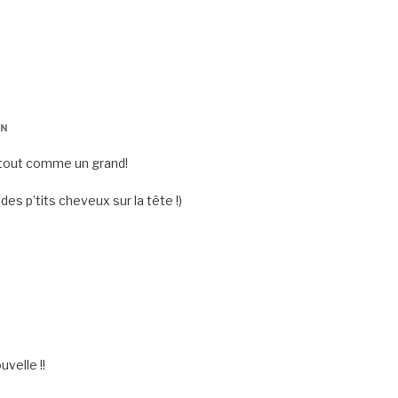
IN
jà tout comme un grand!
es p’tits cheveux sur la tête !)
uvelle !!