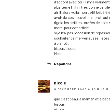
d’accord avec toi !! il n’y a vraim
plus terne ! hihi !! très bonne parole
ah !!!! alors voilà mon petit bébé é
avoir de ces nouvelles merci tout pl
rigolo les petites touffes de poils s
merci pour cet article !
si je n’ai pas l’occasion de repasse
souhaiter de merveilleuses Fêtes 
à bientôt
bisous bisous
Nanie
Répondre
nicole
8 DÉCEMBRE 2009 À 22 H 15 M
que c’est beau la maman etle béb
bisous
nicole