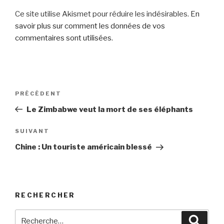
Ce site utilise Akismet pour réduire les indésirables.
En
savoir plus sur comment les données de vos
commentaires sont utilisées
.
Navigation
Article
PRÉCÉDENT
de
précédent
Le Zimbabwe veut la mort de ses éléphants
l’article
Article
SUIVANT
suivant
Chine : Un touriste américain blessé
RECHERCHER
Recherche
Reche