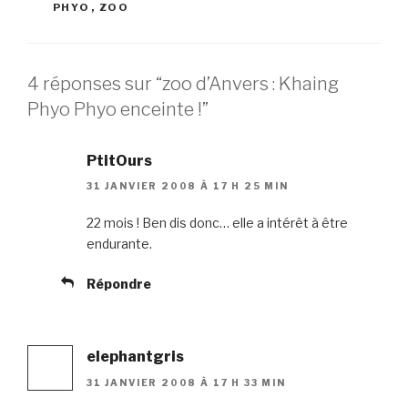
PHYO
,
ZOO
4 réponses sur “zoo d’Anvers : Khaing
Phyo Phyo enceinte !”
PtitOurs
31 JANVIER 2008 À 17 H 25 MIN
22 mois ! Ben dis donc… elle a intérêt à être
endurante.
Répondre
elephantgris
31 JANVIER 2008 À 17 H 33 MIN