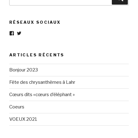
pour
:
RÉSEAUX SOCIAUX
Voir
Voir
le
le
profil
profil
de
de
Eléphant-
elephantgris
ARTICLES RÉCENTS
Gris-
sur
160596147294205
Twitter
sur
Bonjour 2023
Facebook
Fête des chrysanthèmes à Lahr
Cœurs dits «cœurs d’éléphant »
Coeurs
VOEUX 2021