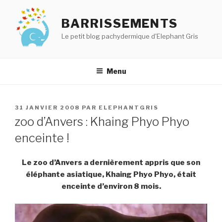
Aller
au
BARRISSEMENTS
contenu
Le petit blog pachydermique d'Elephant Gris
principal
Menu
PUBLIÉ
31 JANVIER 2008
PAR
ELEPHANTGRIS
LE
zoo d’Anvers : Khaing Phyo Phyo
enceinte !
Le zoo d’Anvers a dernièrement appris que son
éléphante asiatique, Khaing Phyo Phyo, était
enceinte d’environ 8 mois.