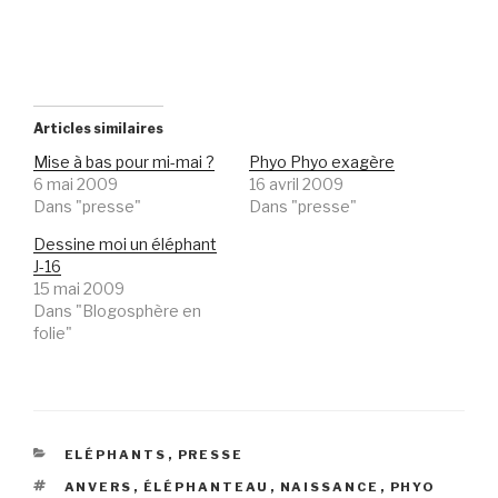
Articles similaires
Mise à bas pour mi-mai ?
Phyo Phyo exagère
6 mai 2009
16 avril 2009
Dans "presse"
Dans "presse"
Dessine moi un éléphant
J-16
15 mai 2009
Dans "Blogosphère en
folie"
CATÉGORIES
ELÉPHANTS
,
PRESSE
ÉTIQUETTES
ANVERS
,
ÉLÉPHANTEAU
,
NAISSANCE
,
PHYO