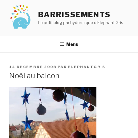
Aller
au
BARRISSEMENTS
contenu
Le petit blog pachydermique d'Elephant Gris
principal
Menu
PUBLIÉ
14 DÉCEMBRE 2008
PAR
ELEPHANTGRIS
LE
Noël au balcon