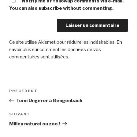
Notify me of followup comments via e-mail.
You can also
subscribe
without commenting.
Ce site utilise Akismet pour réduire les indésirables.
En
savoir plus sur comment les données de vos
commentaires sont utilisées
.
Navigation
Article
PRÉCÉDENT
de
précédent
Tomi Ungerer à Gengenbach
l’article
Article
SUIVANT
suivant
Milieu naturel ou zoo !