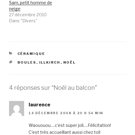
Sam, petit homme de
neige
27 décembre 2010
Dans "Divers"
CATÉGORIES
CÉRAMIQUE
ÉTIQUETTES
BOULES
,
ILLKIRCH
,
NOËL
4 réponses sur “Noël au balcon”
laurence
14 DÉCEMBRE 2008 À 20 H 54 MIN
Waououou….c’est super joli….Félicitation!
C’est très accueillant aussi chez toi!