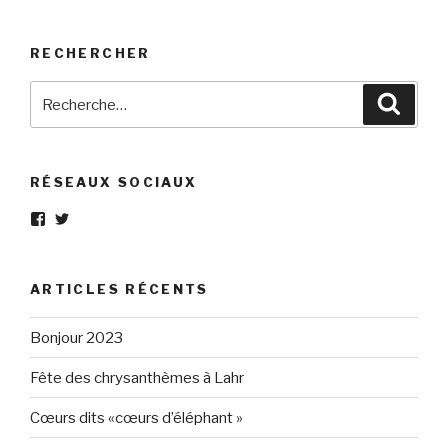
RECHERCHER
Recherche
Reche
pour
:
RÉSEAUX SOCIAUX
Voir
Voir
le
le
profil
profil
de
de
Eléphant-
elephantgris
ARTICLES RÉCENTS
Gris-
sur
160596147294205
Twitter
sur
Bonjour 2023
Facebook
Fête des chrysanthèmes à Lahr
Cœurs dits «cœurs d’éléphant »