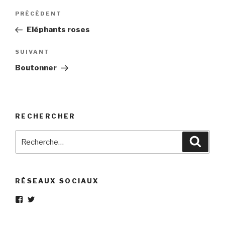
Navigation
Article
PRÉCÉDENT
de
précédent
Eléphants roses
l’article
Article
SUIVANT
suivant
Boutonner
RECHERCHER
Recherche
Reche
pour
:
RÉSEAUX SOCIAUX
Voir
Voir
le
le
profil
profil
de
de