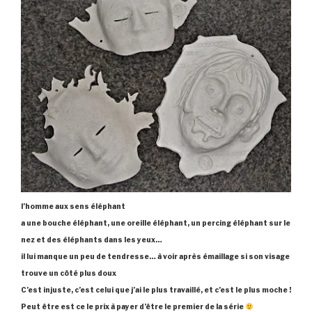
l’homme aux sens éléphant
a une bouche éléphant, une oreille éléphant, un percing éléphant sur le
nez et des éléphants dans les yeux…
il lui manque un peu de tendresse… à voir après émaillage si son visage
trouve un côté plus doux
C’est injuste, c’est celui que j’ai le plus travaillé, et c’est le plus moche !
Peut être est ce le prix à payer d’être le premier de la série