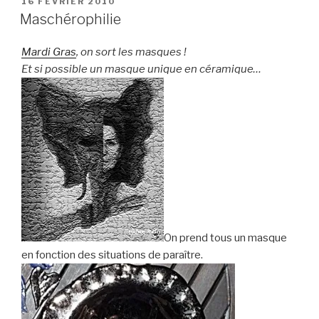
PUBLIÉ
16 FÉVRIER 2010
LE
Maschérophilie
Mardi Gras
, on sort les masques !
Et si possible un masque unique en céramique…
On prend tous un masque
en fonction des situations de paraître.