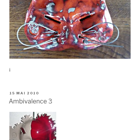
i
PUBLIÉ
15 MAI 2010
LE
Ambivalence 3