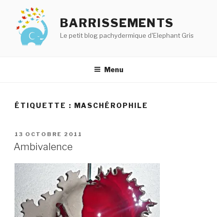
Aller
au
BARRISSEMENTS
contenu
Le petit blog pachydermique d'Elephant Gris
principal
Menu
ÉTIQUETTE :
MASCHÉROPHILE
PUBLIÉ
13 OCTOBRE 2011
LE
Ambivalence