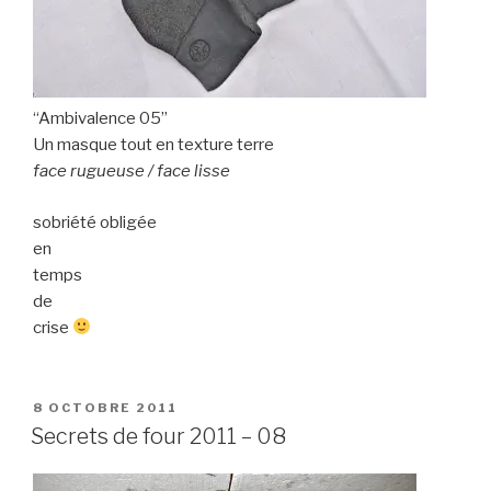
“Ambivalence 05”
Un masque tout en texture terre
face rugueuse / face lisse
sobriété obligée
en
temps
de
crise
PUBLIÉ
8 OCTOBRE 2011
LE
Secrets de four 2011 – 08