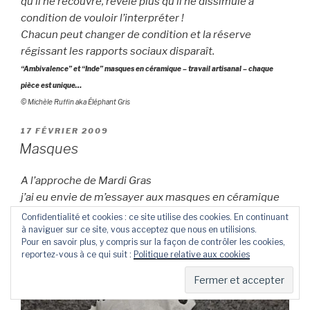
qu’il ne recouvre, révèle plus qu’il ne dissimule à
condition de vouloir l’interpréter !
Chacun peut changer de condition et la réserve
régissant les rapports sociaux disparaît.
“Ambivalence” et “Inde” masques en céramique – travail artisanal – chaque
pièce est unique…
© Michèle Ruffin aka Éléphant Gris
PUBLIÉ
17 FÉVRIER 2009
LE
Masques
A l’approche de Mardi Gras
j’ai eu envie de m’essayer aux masques en céramique
décoratifs, un petit aperçu après premier passage au
Confidentialité et cookies : ce site utilise des cookies. En continuant
four
à naviguer sur ce site, vous acceptez que nous en utilisions.
Pour en savoir plus, y compris sur la façon de contrôler les cookies,
en attendant de leur trouver l’émail qui les fera vivre…
reportez-vous à ce qui suit :
Politique relative aux cookies