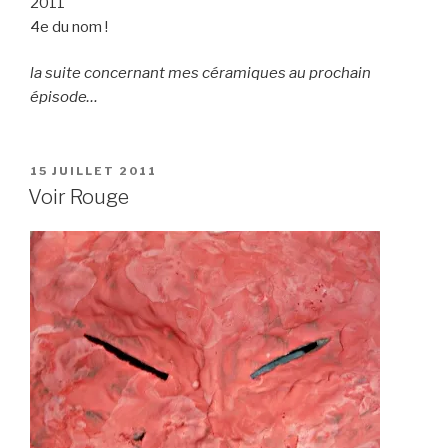
2011
4e du nom !
la suite concernant mes céramiques au prochain
épisode…
PUBLIÉ
15 JUILLET 2011
LE
Voir Rouge