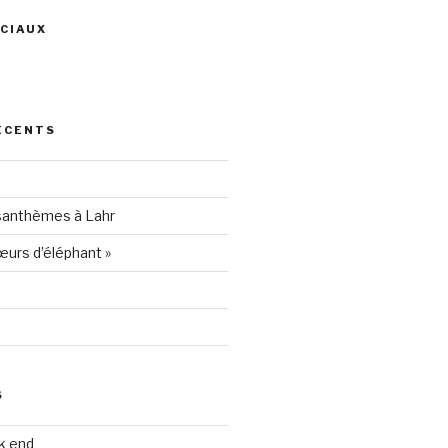
CIAUX
ris
ÉCENTS
94205
santhèmes à Lahr
urs d’éléphant »
S
k end