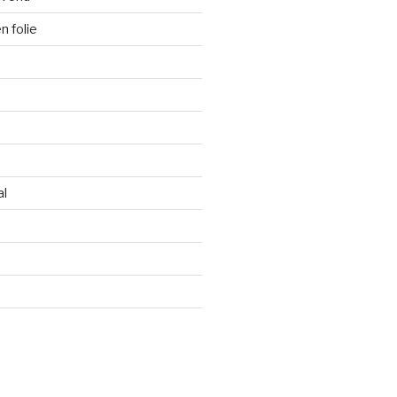
 folie
al