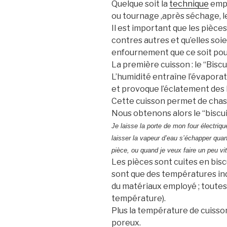
Quelque soit la
technique
empl
ou tournage ,après séchage, l
Il est important que les pièce
contres autres et qu’elles so
enfournement que ce soit pour 
La première cuisson : le “Bisc
L’humidité entraîne l’évaporat
et provoque l’éclatement des b
Cette cuisson permet de chasse
Nous obtenons alors le “biscui
Je laisse la porte de mon four électriq
laisser la vapeur d’eau s’échapper quan
pièce, ou quand je veux faire un peu v
Les pièces sont cuites en bisc
sont que des températures in
du matériaux employé ; toutes
température).
Plus la température de cuisso
poreux.