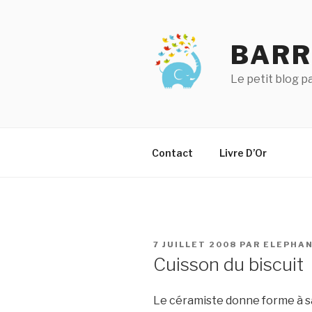
Aller
au
contenu
BARR
principal
Le petit blog 
Contact
Livre D’Or
PUBLIÉ
7 JUILLET 2008
PAR
ELEPHA
LE
Cuisson du biscuit
Le céramiste donne forme à s