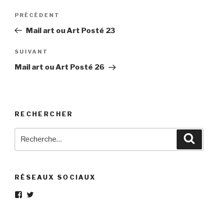
Navigation
Article
PRÉCÉDENT
de
précédent
Mail art ou Art Posté 23
l’article
Article
SUIVANT
suivant
Mail art ou Art Posté 26
RECHERCHER
Recherche
Reche
pour
:
RÉSEAUX SOCIAUX
Voir
Voir
le
le
profil
profil
de
de