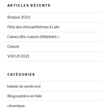
Eléphant-
elephantgris
ARTICLES RÉCENTS
Gris-
sur
160596147294205
Twitter
sur
Bonjour 2023
Facebook
Fête des chrysanthèmes à Lahr
Cœurs dits «cœurs d’éléphant »
Coeurs
VOEUX 2021
CATÉGORIES
balade du week end
Blogosphère en folie
céramique