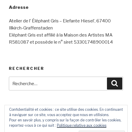
Adresse
Atelier de l’ Éléphant Gris – Elefante Hiesel’, 67400
Illkirch-Graffenstaden
Eléphant Gris est affilié à la Maison des Artistes MA
R581087 et possède le n° siret 53301748900014
RECHERCHER
Recherche
Reche
pour
:
Confidentialité et cookies : ce site utilise des cookies. En continuant
à naviguer sur ce site, vous acceptez que nous en utilisions.
Contact
Livre
Pour en savoir plus, y compris sur la façon de contrôler les cookies,
D’Or
reportez-vous à ce qui suit :
Politique relative aux cookies