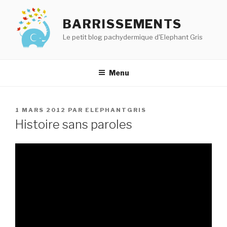
Aller
au
BARRISSEMENTS
contenu
Le petit blog pachydermique d'Elephant Gris
principal
Menu
PUBLIÉ
1 MARS 2012
PAR
ELEPHANTGRIS
LE
Histoire sans paroles