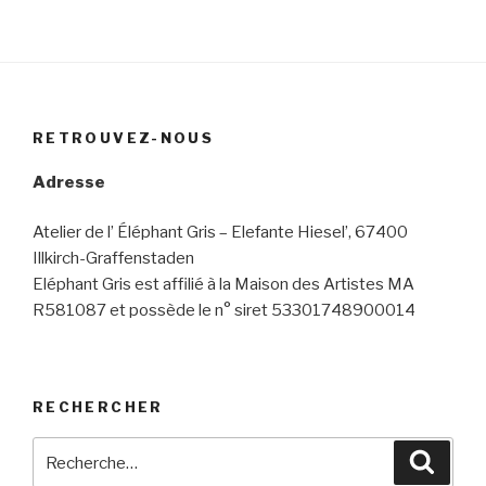
RETROUVEZ-NOUS
Adresse
Atelier de l’ Éléphant Gris – Elefante Hiesel’, 67400
Illkirch-Graffenstaden
Eléphant Gris est affilié à la Maison des Artistes MA
R581087 et possède le n° siret 53301748900014
RECHERCHER
Recherche
Reche
pour