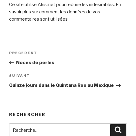
Ce site utilise Akismet pour réduire les indésirables.
En
savoir plus sur comment les données de vos
commentaires sont utilisées
.
Navigation
Article
PRÉCÉDENT
de
précédent
Noces de perles
l’article
Article
SUIVANT
suivant
Quinze jours dans le Quintana Roo au Mexique
RECHERCHER
Recherche
Reche
pour