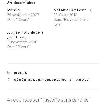
Articles similaires
Michèle
Mail Art ou Art Posté 19
29 septembre 2007
23 février 2010
Dans "Divers"
Dans "Blogosphère en
folie"
Journée mondiale de la
gentillesse
13 novembre 2008
Dans "Divers"
CATÉGORIES
DIVERS
ÉTIQUETTES
GÉNÉRIQUE
,
INTERLUDE
,
MOTS
,
PAROLE
4 réponses sur “Histoire sans paroles”