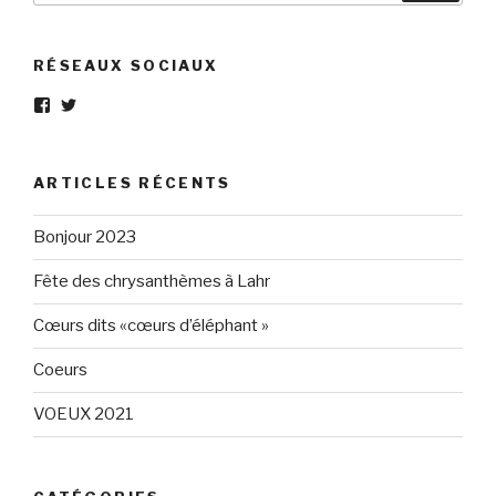
:
RÉSEAUX SOCIAUX
Voir
Voir
le
le
profil
profil
de
de
Eléphant-
elephantgris
ARTICLES RÉCENTS
Gris-
sur
160596147294205
Twitter
sur
Bonjour 2023
Facebook
Fête des chrysanthèmes à Lahr
Cœurs dits «cœurs d’éléphant »
Coeurs
VOEUX 2021