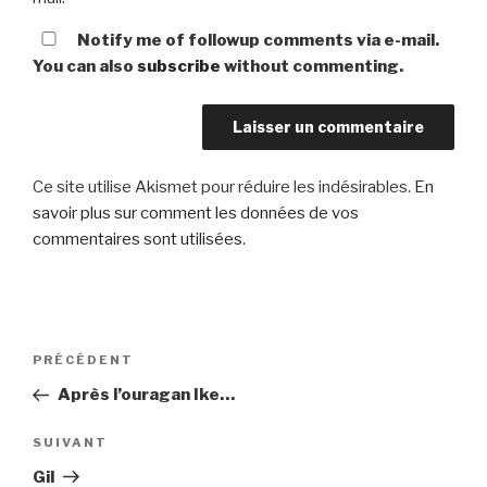
Notify me of followup comments via e-mail.
You can also
subscribe
without commenting.
Ce site utilise Akismet pour réduire les indésirables.
En
savoir plus sur comment les données de vos
commentaires sont utilisées
.
Navigation
Article
PRÉCÉDENT
de
précédent
Après l’ouragan Ike…
l’article
Article
SUIVANT
suivant
Gil