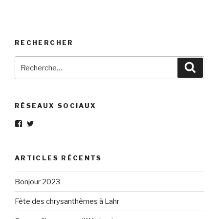
RECHERCHER
Recherche
Reche
pour
:
RÉSEAUX SOCIAUX
Voir
Voir
le
le
profil
profil
de
de
Eléphant-
elephantgris
ARTICLES RÉCENTS
Gris-
sur
160596147294205
Twitter
sur
Bonjour 2023
Facebook
Fête des chrysanthèmes à Lahr