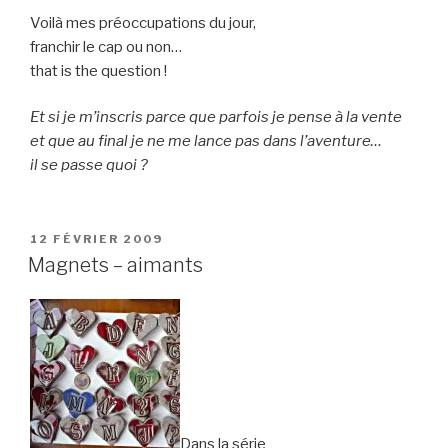
Voilà mes préoccupations du jour,
franchir le cap ou non…
that is the question !
Et si je m’inscris parce que parfois je pense à la vente
et que au final je ne me lance pas dans l’aventure…
il se passe quoi ?
PUBLIÉ
12 FÉVRIER 2009
LE
Magnets – aimants
Dans la série