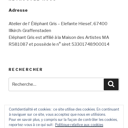
Adresse
Atelier de l’ Éléphant Gris – Elefante Hiesel’, 67400
Illkirch-Graffenstaden
Eléphant Gris est affilié à la Maison des Artistes MA
R581087 et possède le n° siret 53301748900014
RECHERCHER
Recherche
Reche
pour
:
Confidentialité et cookies : ce site utilise des cookies. En continuant
à naviguer sur ce site, vous acceptez que nous en utilisions.
Contact
Livre
Pour en savoir plus, y compris sur la façon de contrôler les cookies,
D’Or
reportez-vous à ce qui suit :
Politique relative aux cookies