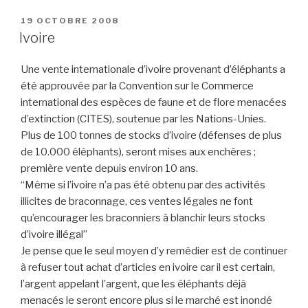
PUBLIÉ
19 OCTOBRE 2008
LE
Ivoire
Une vente internationale d’ivoire provenant d’éléphants a
été approuvée par la Convention sur le Commerce
international des espèces de faune et de flore menacées
d’extinction (CITES), soutenue par les Nations-Unies.
Plus de 100 tonnes de stocks d’ivoire (défenses de plus
de 10.000 éléphants), seront mises aux enchères ;
première vente depuis environ 10 ans.
“Même si l’ivoire n’a pas été obtenu par des activités
illicites de braconnage, ces ventes légales ne font
qu’encourager les braconniers à blanchir leurs stocks
d’ivoire illégal”
Je pense que le seul moyen d’y remédier est de continuer
à refuser tout achat d’articles en ivoire car il est certain,
l’argent appelant l’argent, que les éléphants déjà
menacés le seront encore plus si le marché est inondé