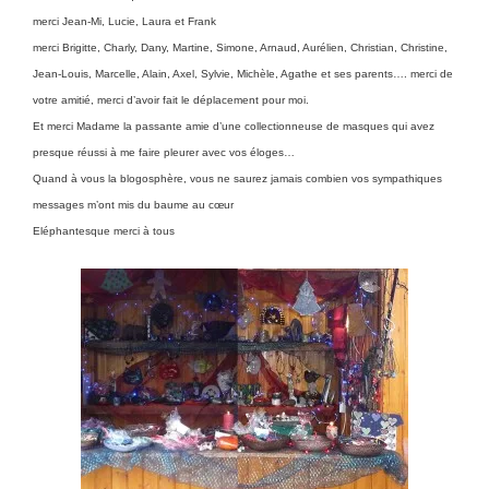
merci Jean-Mi, Lucie, Laura et Frank
merci Brigitte, Charly, Dany, Martine, Simone, Arnaud, Aurélien, Christian, Christine,
Jean-Louis, Marcelle, Alain, Axel, Sylvie, Michèle, Agathe et ses parents…. merci de
votre amitié, merci d’avoir fait le déplacement pour moi.
Et merci Madame la passante amie d’une collectionneuse de masques qui avez
presque réussi à me faire pleurer avec vos éloges…
Quand à vous la blogosphère, vous ne saurez jamais combien vos sympathiques
messages m’ont mis du baume au cœur
Eléphantesque merci à tous