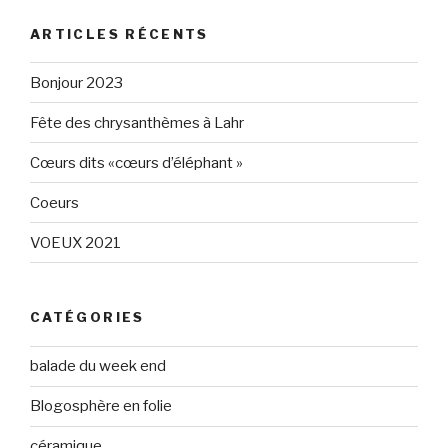
de
de
Eléphant-
elephantgris
ARTICLES RÉCENTS
Gris-
sur
160596147294205
Twitter
sur
Bonjour 2023
Facebook
Fête des chrysanthèmes à Lahr
Cœurs dits «cœurs d’éléphant »
Coeurs
VOEUX 2021
CATÉGORIES
balade du week end
Blogosphère en folie
céramique