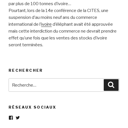
par plus de 100 tonnes d’ivoire…
Pourtant, lors de la 14e conférence de la CITES, une
suspension d’au moins neuf ans du commerce
international de l’
ivoire
d’éléphant avait été approuvée
mais cette interdiction du commerce ne devrait prendre
effet qu’une fois que les ventes des stocks d’ivoire
seront terminées.
RECHERCHER
Recherche
Reche
pour
:
RÉSEAUX SOCIAUX
Voir
Voir
le
le
profil
profil