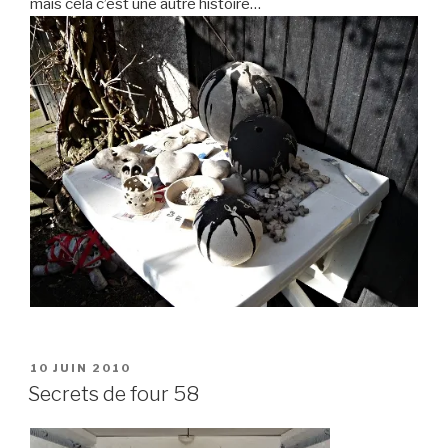
mais cela c’est une autre histoire…
PUBLIÉ
10 JUIN 2010
LE
Secrets de four 58