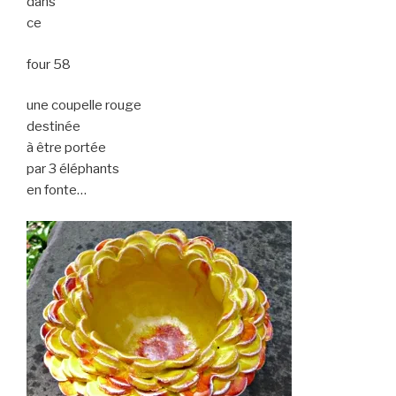
dans
ce
four 58
une coupelle rouge
destinée
à être portée
par 3 éléphants
en fonte…