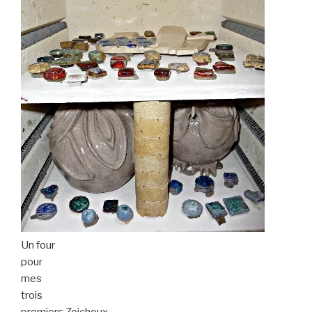
Un four
pour
mes
trois
premiers Zoichoux