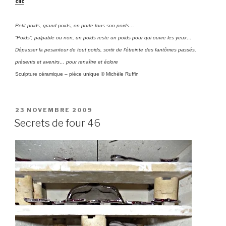
clic
Petit poids, grand poids, on porte tous son poids…
“Poids”, palpable ou non, un poids reste un poids pour qui ouvre les yeux…
Dépasser la pesanteur de tout poids, sortir de l’étreinte des fantômes passés,
présents et avenirs… pour renaître et éclore
Sculpture céramique – pièce unique © Michèle Ruffin
PUBLIÉ
23 NOVEMBRE 2009
LE
Secrets de four 46