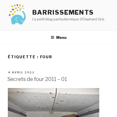
Aller
au
BARRISSEMENTS
contenu
Le petit blog pachydermique d'Elephant Gris
principal
Menu
ÉTIQUETTE :
FOUR
PUBLIÉ
4 AVRIL 2011
LE
Secrets de four 2011 – 01