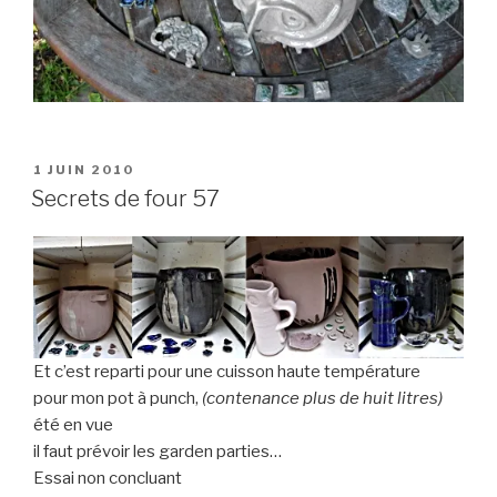
PUBLIÉ
1 JUIN 2010
LE
Secrets de four 57
Et c’est reparti pour une cuisson haute température
pour mon pot à punch,
(contenance plus de huit litres)
été en vue
il faut prévoir les garden parties…
Essai non concluant