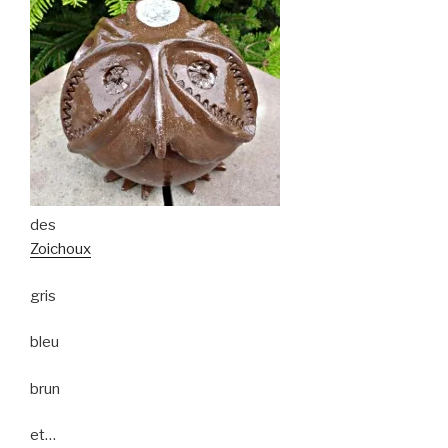
des
Zoichoux
gris
bleu
brun
et…