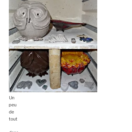
Un
peu
de
tout