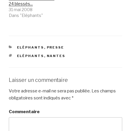
24 blessés...
31 mai 2008
Dans "Eléphants"
CATÉGORIES
ELÉPHANTS
,
PRESSE
ÉTIQUETTES
ELÉPHANTS
,
NANTES
Laisser un commentaire
Votre adresse e-mail ne sera pas publiée.
Les champs
obligatoires sont indiqués avec
*
Commentaire