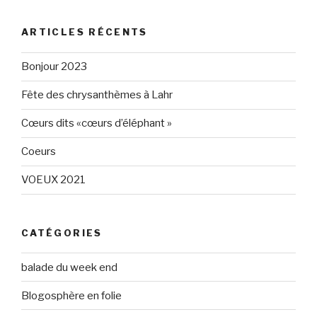
profil
profil
de
de
Eléphant-
elephantgris
ARTICLES RÉCENTS
Gris-
sur
160596147294205
Twitter
sur
Bonjour 2023
Facebook
Fête des chrysanthèmes à Lahr
Cœurs dits «cœurs d’éléphant »
Coeurs
VOEUX 2021
CATÉGORIES
balade du week end
Blogosphère en folie