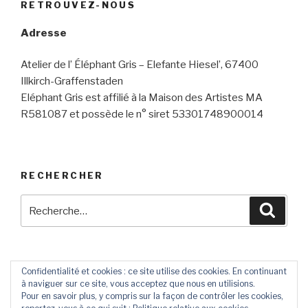
RETROUVEZ-NOUS
Adresse
Atelier de l’ Éléphant Gris – Elefante Hiesel’, 67400
Illkirch-Graffenstaden
Eléphant Gris est affilié à la Maison des Artistes MA
R581087 et possède le n° siret 53301748900014
RECHERCHER
Recherche
Reche
pour
:
Confidentialité et cookies : ce site utilise des cookies. En continuant
à naviguer sur ce site, vous acceptez que nous en utilisions.
Contact
Livre
Pour en savoir plus, y compris sur la façon de contrôler les cookies,
D’Or