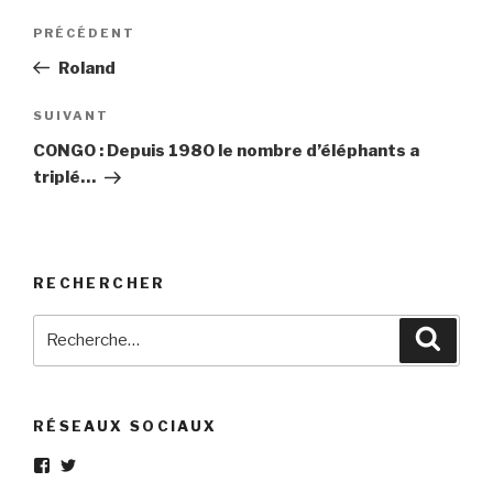
Navigation
Article
PRÉCÉDENT
de
précédent
Roland
l’article
Article
SUIVANT
suivant
CONGO : Depuis 1980 le nombre d’éléphants a
triplé…
RECHERCHER
Recherche
Reche
pour
:
RÉSEAUX SOCIAUX
Voir
Voir
le
le