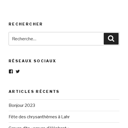
RECHERCHER
Recherche
Reche
pour
:
RÉSEAUX SOCIAUX
Voir
Voir
le
le
profil
profil
de
de
Eléphant-
elephantgris
ARTICLES RÉCENTS
Gris-
sur
160596147294205
Twitter
sur
Bonjour 2023
Facebook
Fête des chrysanthèmes à Lahr