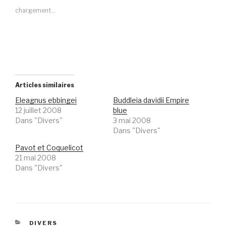
chargement…
Articles similaires
Eleagnus ebbingei
Buddleia davidii Empire
12 juillet 2008
blue
Dans "Divers"
3 mai 2008
Dans "Divers"
Pavot et Coquelicot
21 mai 2008
Dans "Divers"
CATÉGORIES
DIVERS