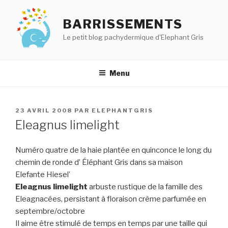
Aller
au
BARRISSEMENTS
contenu
Le petit blog pachydermique d'Elephant Gris
principal
Menu
PUBLIÉ
23 AVRIL 2008
PAR
ELEPHANTGRIS
LE
Eleagnus limelight
Numéro quatre de la haie plantée en quinconce le long du
chemin de ronde d’ Éléphant Gris dans sa maison
Elefante Hiesel’
Eleagnus limelight
arbuste rustique de la famille des
Eleagnacées, persistant à floraison crème parfumée en
septembre/octobre
Il aime être stimulé de temps en temps par une taille qui