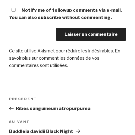
Notify me of followup comments via e-mail.
You can also
subscribe
without commenting.
Ce site utilise Akismet pour réduire les indésirables.
En
savoir plus sur comment les données de vos
commentaires sont utilisées
.
Navigation
Article
PRÉCÉDENT
de
précédent
Ribes sanguineum atropurpurea
l’article
Article
SUIVANT
suivant
Buddleia davidii Black Night