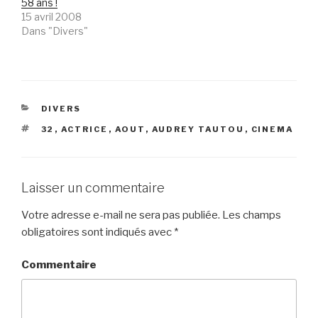
58 ans !
15 avril 2008
Dans "Divers"
CATÉGORIES
DIVERS
ÉTIQUETTES
32
,
ACTRICE
,
AOUT
,
AUDREY TAUTOU
,
CINEMA
Laisser un commentaire
Votre adresse e-mail ne sera pas publiée.
Les champs
obligatoires sont indiqués avec
*
Commentaire