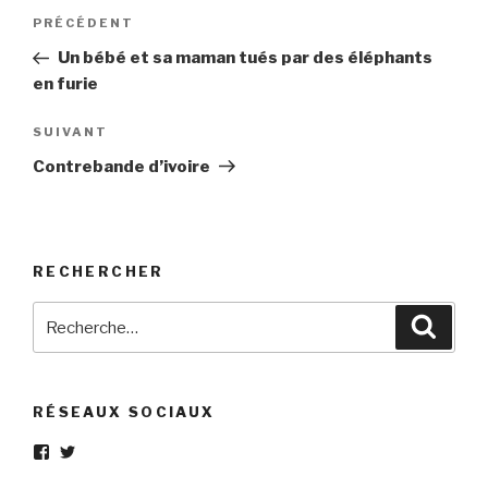
Navigation
Article
PRÉCÉDENT
de
précédent
Un bébé et sa maman tués par des éléphants
l’article
en furie
Article
SUIVANT
suivant
Contrebande d’ivoire
RECHERCHER
Recherche
Reche
pour
:
RÉSEAUX SOCIAUX
Voir
Voir
le
le
profil
profil