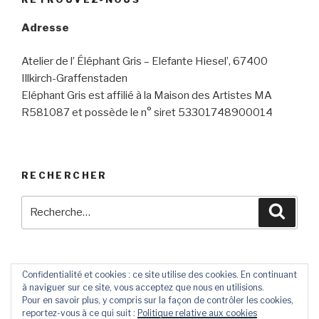
Adresse
Atelier de l’ Éléphant Gris – Elefante Hiesel’, 67400
Illkirch-Graffenstaden
Eléphant Gris est affilié à la Maison des Artistes MA
R581087 et possède le n° siret 53301748900014
RECHERCHER
Recherche
Reche
pour
:
Confidentialité et cookies : ce site utilise des cookies. En continuant
à naviguer sur ce site, vous acceptez que nous en utilisions.
Contact
Livre
Pour en savoir plus, y compris sur la façon de contrôler les cookies,
D’Or
reportez-vous à ce qui suit :
Politique relative aux cookies