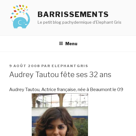
Aller
au
BARRISSEMENTS
contenu
Le petit blog pachydermique d'Elephant Gris
principal
Menu
PUBLIÉ
9 AOÛT 2008
PAR
ELEPHANTGRIS
LE
Audrey Tautou fête ses 32 ans
Audrey Tautou, Actrice française, née à Beaumont le 09