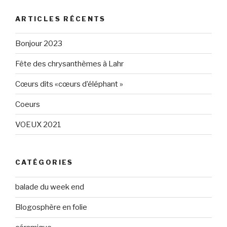
de
de
Eléphant-
elephantgris
ARTICLES RÉCENTS
Gris-
sur
160596147294205
Twitter
sur
Bonjour 2023
Facebook
Fête des chrysanthèmes à Lahr
Cœurs dits «cœurs d’éléphant »
Coeurs
VOEUX 2021
CATÉGORIES
balade du week end
Blogosphère en folie