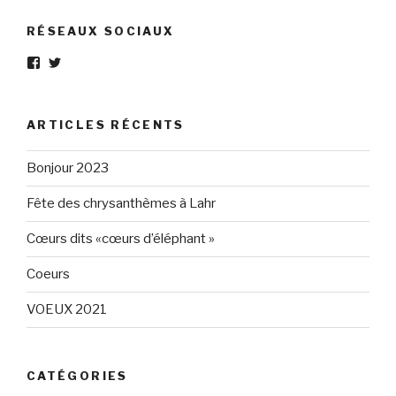
RÉSEAUX SOCIAUX
Voir
Voir
le
le
profil
profil
de
de
Eléphant-
elephantgris
ARTICLES RÉCENTS
Gris-
sur
160596147294205
Twitter
sur
Bonjour 2023
Facebook
Fête des chrysanthèmes à Lahr
Cœurs dits «cœurs d’éléphant »
Coeurs
VOEUX 2021
CATÉGORIES