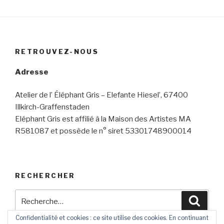
RETROUVEZ-NOUS
Adresse
Atelier de l’ Éléphant Gris – Elefante Hiesel’, 67400
Illkirch-Graffenstaden
Eléphant Gris est affilié à la Maison des Artistes MA
R581087 et possède le n° siret 53301748900014
RECHERCHER
Recherche
Reche
pour
Confidentialité et cookies : ce site utilise des cookies. En continuant
: