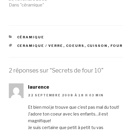
Dans "céramique"
CATÉGORIES
CÉRAMIQUE
ÉTIQUETTES
CERAMIQUE / VERRE
,
COEURS
,
CUISSON
,
FOUR
2 réponses sur “Secrets de four 10”
laurence
22 SEPTEMBRE 2008 À 18 H 03 MIN
Et bien moi je trouve que c’est pas mal du tout!
J’adore ton coeur avec les enfants…il est
magnifique!
Je suis certaine que petit à petit tu vas