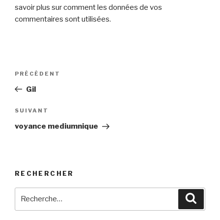
savoir plus sur comment les données de vos
commentaires sont utilisées
.
Navigation
Article
PRÉCÉDENT
de
précédent
Gil
l’article
Article
SUIVANT
suivant
voyance mediumnique
RECHERCHER
Recherche
Reche
pour
: