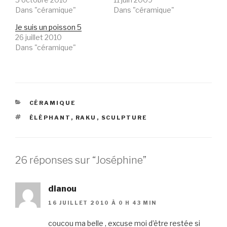
Dans "céramique"
Dans "céramique"
Je suis un poisson 5
26 juillet 2010
Dans "céramique"
CATÉGORIES
CÉRAMIQUE
ÉTIQUETTES
ÉLÉPHANT
,
RAKU
,
SCULPTURE
26 réponses sur “Joséphine”
dianou
16 JUILLET 2010 À 0 H 43 MIN
coucou ma belle , excuse moi d’être restée si