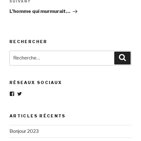
Article
SUIVANT
suivant
L’homme qui murmurait…
RECHERCHER
Recherche
Reche
pour
:
RÉSEAUX SOCIAUX
Voir
Voir
le
le
profil
profil
de
de
Eléphant-
elephantgris
ARTICLES RÉCENTS
Gris-
sur
160596147294205
Twitter
sur
Bonjour 2023
Facebook