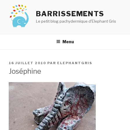
Aller
au
BARRISSEMENTS
contenu
Le petit blog pachydermique d'Elephant Gris
principal
Menu
PUBLIÉ
16 JUILLET 2010
PAR
ELEPHANTGRIS
LE
Joséphine