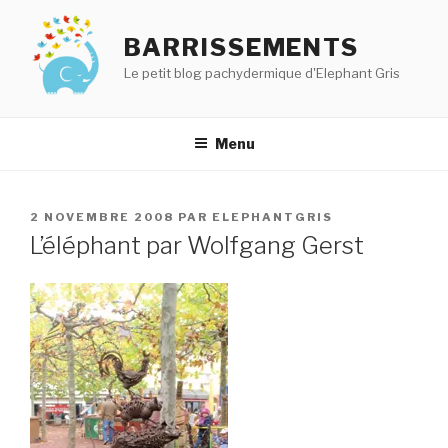
Aller
au
BARRISSEMENTS
contenu
Le petit blog pachydermique d'Elephant Gris
principal
Menu
PUBLIÉ
2 NOVEMBRE 2008
PAR
ELEPHANTGRIS
LE
L’éléphant par Wolfgang Gerst