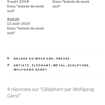
9 août 2008
Dans "balade du week
Dans "balade du week
end"
end"
Anatole
12 août 2010
Dans "balade du week
end"
CATÉGORIES
BALADE DU WEEK END
,
PRESSE
ÉTIQUETTES
ARTISTE
,
ÉLÉPHANT
,
MÉTAL
,
SCULPTURE
,
WOLFGANG GERST
4 réponses sur “L’éléphant par Wolfgang
Gerst”