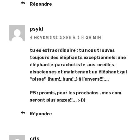
Répondre
psyki
4 NOVEMBRE 2008 À 9 H 20 MIN
tu es extraordinaire : tu nous trouves
toujours des éléphants exceptionnels: une
éléphante-parachutiste-aus-oreilles-
alsaciennes et maintenant un éléphant qui
“pisse” (hum!..hum!..) à l’envers!!!….
PS : promis, pour les prochains , mes com
seront plus sages!!… ;-)))
Répondre
cris