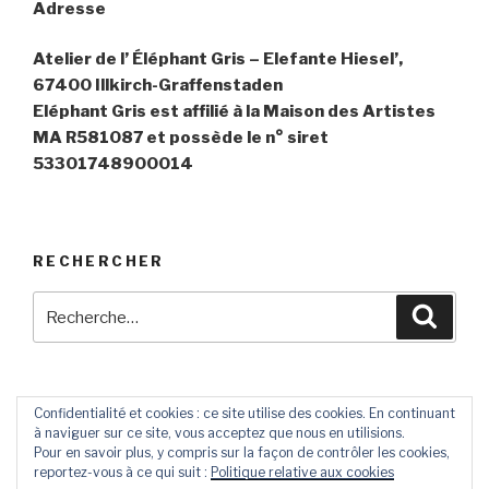
Adresse
Atelier de l’ Éléphant Gris – Elefante Hiesel’,
67400 Illkirch-Graffenstaden
Eléphant Gris est affilié à la Maison des Artistes
MA R581087 et possède le n° siret
53301748900014
RECHERCHER
Recherche
Reche
pour
:
Confidentialité et cookies : ce site utilise des cookies. En continuant
à naviguer sur ce site, vous acceptez que nous en utilisions.
Contact
Livre
Pour en savoir plus, y compris sur la façon de contrôler les cookies,
D’Or
reportez-vous à ce qui suit :
Politique relative aux cookies