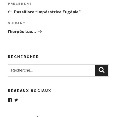
Navigation
Article
PRÉCÉDENT
de
précédent
Passiflore “Impératrice Eugénie”
l’article
Article
SUIVANT
suivant
l’herpès tue…
RECHERCHER
Recherche
Reche
pour
:
RÉSEAUX SOCIAUX
Voir
Voir
le
le
profil
profil
de
de
Eléphant-
elephantgris