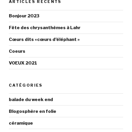
ARTICLES RÉCENTS
Gris-
sur
160596147294205
Twitter
sur
Bonjour 2023
Facebook
Fête des chrysanthèmes à Lahr
Cœurs dits «cœurs d’éléphant »
Coeurs
VOEUX 2021
CATÉGORIES
balade du week end
Blogosphère en folie
céramique