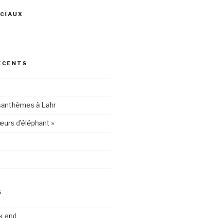
CIAUX
ris
ÉCENTS
94205
santhèmes à Lahr
urs d’éléphant »
S
k end