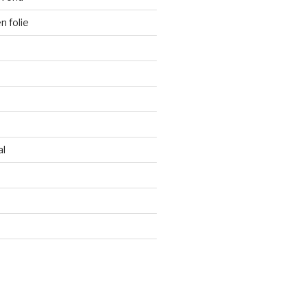
 folie
al