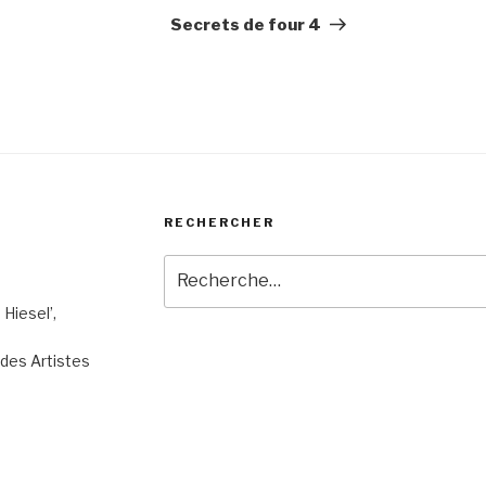
suivant
Secrets de four 4
RECHERCHER
Recherche
pour
 Hiesel’,
:
n des Artistes