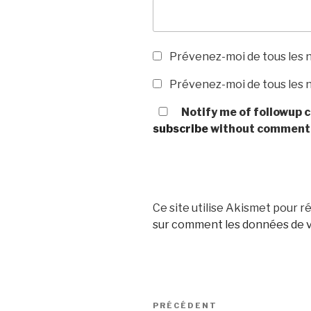
Prévenez-moi de tous les 
Prévenez-moi de tous les n
Notify me of followup c
subscribe
without comment
Ce site utilise Akismet pour ré
sur comment les données de v
Navigation
Article
PRÉCÉDENT