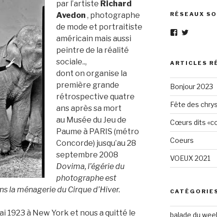
par l’artiste
Richard
Avedon
, photographe
RÉSEAUX SO
de mode et portraitiste
Voir
Voir
américain mais aussi
le
le
profil
profil
peintre de la réalité
de
de
sociale..,
Eléphant-
elephantg
ARTICLES R
Gris-
sur
dont on organise la
1605961472
Twitter
première grande
Bonjour 2023
sur
Facebook
rétrospective quatre
Fête des chry
ans après sa mort
au Musée du Jeu de
Cœurs dits «cœ
Paume à PARIS (métro
Coeurs
Concorde) jusqu’au 28
septembre 2008
VOEUX 2021
Dovima, l’égérie du
photographe est
s la ménagerie du Cirque d’Hiver.
CATÉGORIE
i 1923 à New York et nous a quitté le
balade du wee