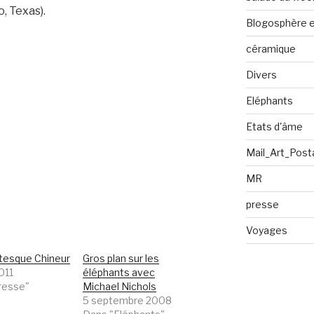
, Texas).
Blogosphère en
céramique
Divers
Eléphants
Etats d'âme
Mail_Art_Post
MR
presse
Voyages
tesque Chineur
Gros plan sur les
011
éléphants avec
resse"
Michael Nichols
5 septembre 2008