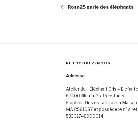
de
précédent
Rosa25 parle des éléphants
l’article
RETROUVEZ-NOUS
Adresse
Atelier de l’ Éléphant Gris – Elefante
67400 Illkirch-Graffenstaden
Eléphant Gris est affilié à la Maiso
MA R581087 et possède le n° siret
53301748900014