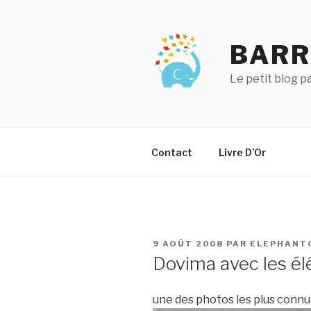
Aller
au
contenu
BARR
principal
Le petit blog 
Contact
Livre D’Or
PUBLIÉ
9 AOÛT 2008
PAR
ELEPHANT
LE
Dovima avec les é
une des photos les plus conn