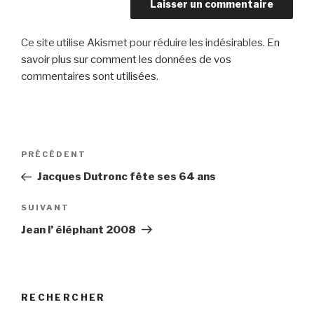
Ce site utilise Akismet pour réduire les indésirables.
En
savoir plus sur comment les données de vos
commentaires sont utilisées
.
Navigation
Article
PRÉCÉDENT
de
précédent
Jacques Dutronc fête ses 64 ans
l’article
Article
SUIVANT
suivant
Jean l’ éléphant 2008
RECHERCHER