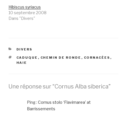
Hibiscus syriacus
10 septembre 2008
Dans "Divers"
CATÉGORIES
DIVERS
ÉTIQUETTES
CADUQUE
,
CHEMIN DE RONDE
,
CORNACÉES
,
HAIE
Une réponse sur “Cornus Alba siberica”
Ping :
Cornus stolo ‘Flavimarea’ at
Barrissements