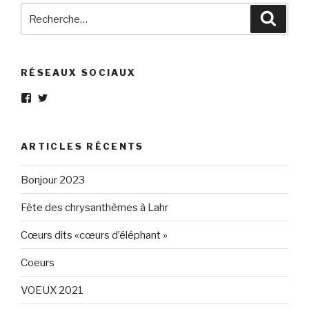
Recherche
Reche
pour
:
RÉSEAUX SOCIAUX
Voir
Voir
le
le
profil
profil
de
de
Eléphant-
elephantgris
ARTICLES RÉCENTS
Gris-
sur
160596147294205
Twitter
sur
Bonjour 2023
Facebook
Fête des chrysanthèmes à Lahr
Cœurs dits «cœurs d’éléphant »
Coeurs
VOEUX 2021