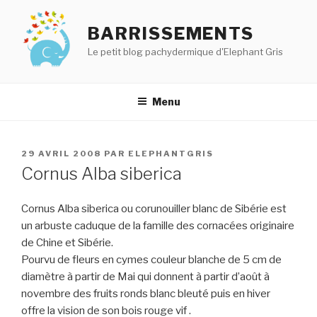
Aller
au
BARRISSEMENTS
contenu
Le petit blog pachydermique d'Elephant Gris
principal
Menu
PUBLIÉ
29 AVRIL 2008
PAR
ELEPHANTGRIS
LE
Cornus Alba siberica
Cornus Alba siberica ou corunouiller blanc de Sibérie est
un arbuste caduque de la famille des cornacées originaire
de Chine et Sibérie.
Pourvu de fleurs en cymes couleur blanche de 5 cm de
diamètre à partir de Mai qui donnent à partir d’août à
novembre des fruits ronds blanc bleuté puis en hiver
offre la vision de son bois rouge vif .