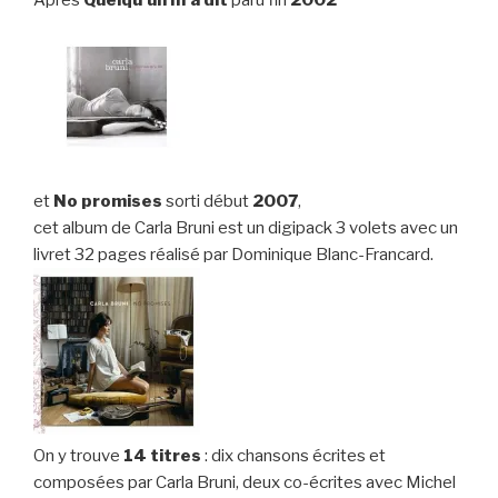
Après
Quelqu’un m’a dit
paru fin
2002
et
No promises
sorti début
2007
,
cet album de Carla Bruni est un digipack 3 volets avec un
livret 32 pages réalisé par Dominique Blanc-Francard.
On y trouve
14 titres
: dix chansons écrites et
composées par Carla Bruni, deux co-écrites avec Michel