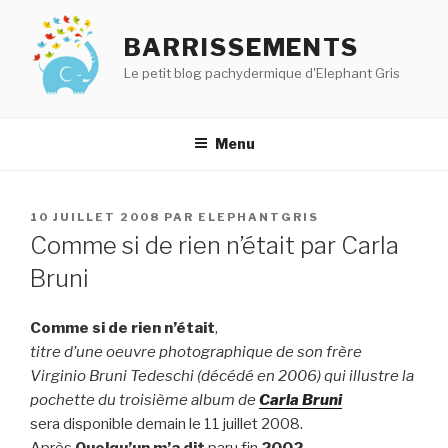
Aller
au
BARRISSEMENTS
contenu
Le petit blog pachydermique d'Elephant Gris
principal
Menu
PUBLIÉ
10 JUILLET 2008
PAR
ELEPHANTGRIS
LE
Comme si de rien n’était par Carla
Bruni
Comme si de rien n’était
,
titre d’une oeuvre photographique de son frère
Virginio Bruni Tedeschi (décédé en 2006) qui illustre la
pochette
du troisième album de
Carla Bruni
sera disponible demain le 11 juillet 2008.