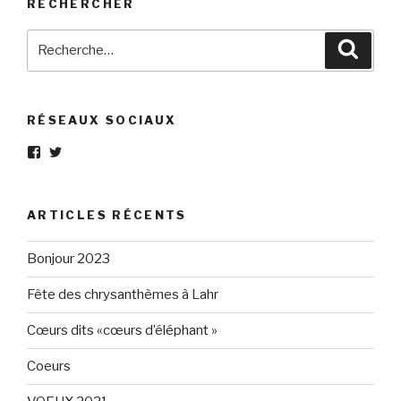
RECHERCHER
Recherche
Reche
pour
:
RÉSEAUX SOCIAUX
Voir
Voir
le
le
profil
profil
de
de
Eléphant-
elephantgris
ARTICLES RÉCENTS
Gris-
sur
160596147294205
Twitter
sur
Bonjour 2023
Facebook
Fête des chrysanthèmes à Lahr
Cœurs dits «cœurs d’éléphant »
Coeurs