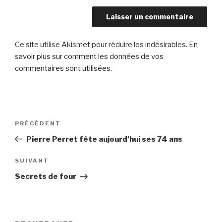
Ce site utilise Akismet pour réduire les indésirables.
En
savoir plus sur comment les données de vos
commentaires sont utilisées
.
Navigation
Article
PRÉCÉDENT
de
précédent
Pierre Perret fête aujourd’hui ses 74 ans
l’article
Article
SUIVANT
suivant
Secrets de four