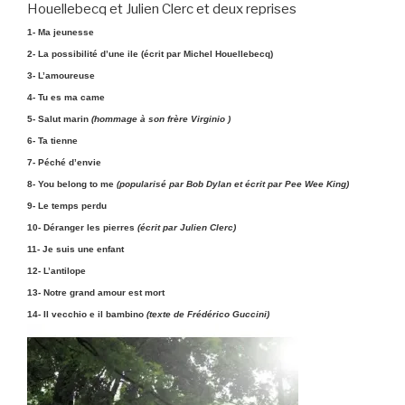
Houellebecq et Julien Clerc et deux reprises
1- Ma jeunesse
2- La possibilité d’une ile (écrit par Michel Houellebecq)
3- L’amoureuse
4- Tu es ma came
5- Salut marin
(hommage à son frère Virginio )
6- Ta tienne
7- Péché d’envie
8- You belong to me
(popularisé par Bob Dylan et écrit par Pee Wee King)
9- Le temps perdu
10- Déranger les pierres
(écrit par Julien Clerc)
11- Je suis une enfant
12- L’antilope
13- Notre grand amour est mort
14- Il vecchio e il bambino
(texte de Frédérico Guccini)