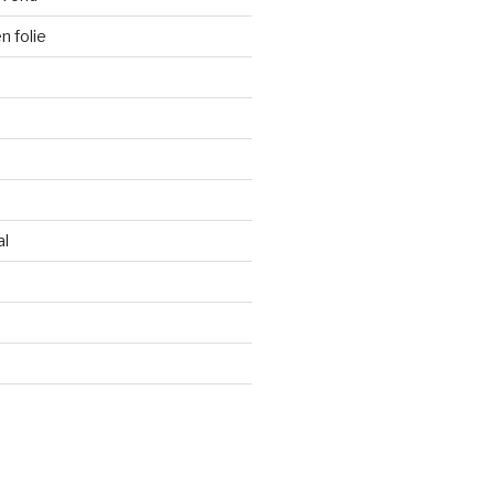
 folie
al