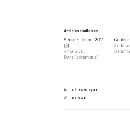
Articles similaires
Secrets de four 2011-
Couleur
03
27 déc
4 mai 2011
Dans "c
Dans "céramique"
CATÉGORIES
CÉRAMIQUE
ÉTIQUETTES
STAGE