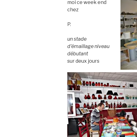
moi ce week end
chez
P.
un stade
d’émaillage niveau
débutant
sur deux jours