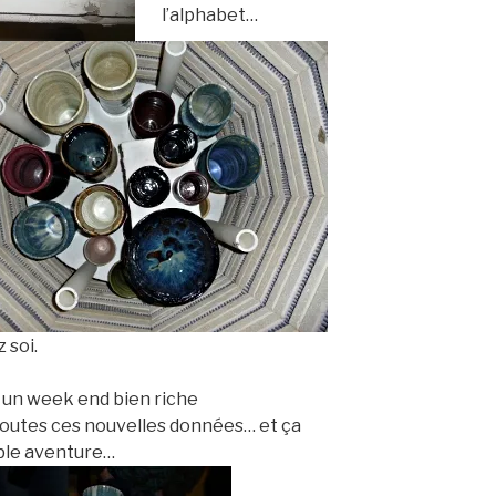
l’alphabet…
 soi.
un week end bien riche
r toutes ces nouvelles données… et ça
able aventure…