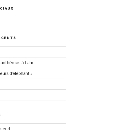
CIAUX
ris
ÉCENTS
94205
santhèmes à Lahr
urs d’éléphant »
S
k end