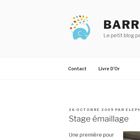
Aller
au
contenu
BARR
principal
Le petit blog 
Contact
Livre D’Or
PUBLIÉ
26 OCTOBRE 2009
PAR
ELEP
LE
Stage émaillage
Une première pour