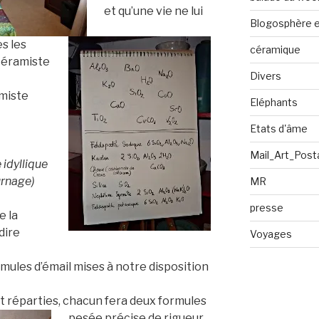
et qu’une vie ne lui
Blogosphère en
es les
céramique
céramiste
Divers
imiste
Eléphants
Etats d'âme
Mail_Art_Post
 idyllique
urnage)
MR
presse
e la
dire
Voyages
rmules d’émail mises à notre disposition
nt réparties, chacun fera deux formules
pesée précise de rigueur