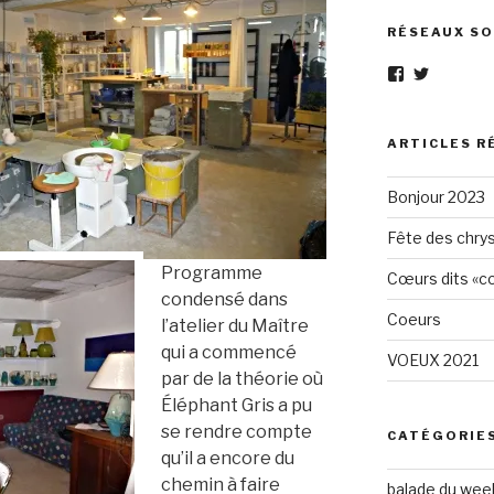
RÉSEAUX SO
Voir
Voir
le
le
profil
profil
de
de
Eléphant-
elephantg
ARTICLES R
Gris-
sur
1605961472
Twitter
Bonjour 2023
sur
Facebook
Fête des chry
Programme
Cœurs dits «cœ
condensé dans
Coeurs
l’atelier du Maître
qui a commencé
VOEUX 2021
par de la théorie où
Éléphant Gris a pu
se rendre compte
CATÉGORIE
qu’il a encore du
chemin à faire
balade du wee