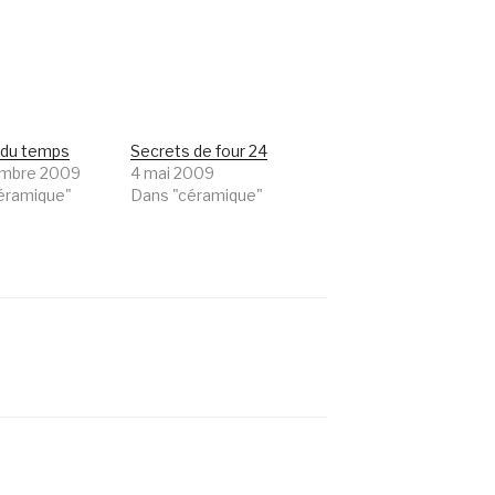
 du temps
Secrets de four 24
embre 2009
4 mai 2009
éramique"
Dans "céramique"