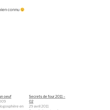
t bien connu
un oeuf
Secrets de four 2011 –
2009
02
logosphère en
29 avril 2011