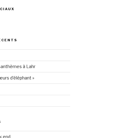
CIAUX
ris
ÉCENTS
94205
santhèmes à Lahr
urs d’éléphant »
S
k end