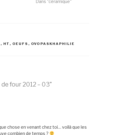
Dans "céramique"
)
,
HT
,
OEUFS
,
OVOPASKHAPHILIE
 de four 2012 – 03”
que chose en venant chez toi… voilà que les
couve combien de temps ?