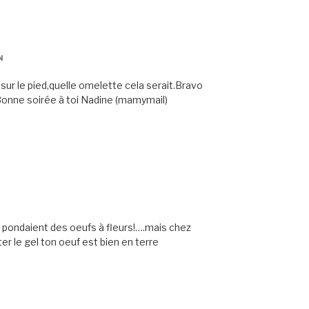
N
r sur le pied,quelle omelette cela serait.Bravo
Bonne soirée à toi Nadine (mamymail)
s pondaient des oeufs à fleurs!….mais chez
er le gel ton oeuf est bien en terre