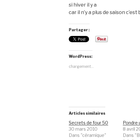
si hiver il y a
car il n’y a plus de saison c’es
Partager :
WordPress:
chargement…
Articles similaires
Secrets de four 50
Pondre 
30 mars 2010
8 avril 
Dans "céramique"
Dans "B