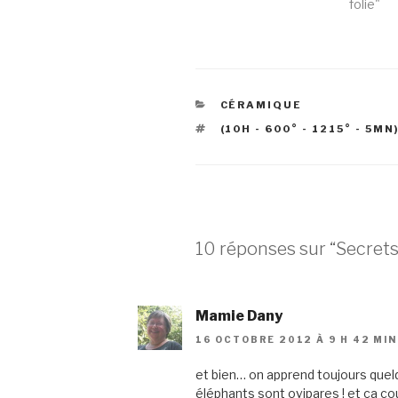
folie"
CATÉGORIES
CÉRAMIQUE
ÉTIQUETTES
(10H - 600° - 1215° - 5MN
10 réponses sur “Secrets
Mamie Dany
16 OCTOBRE 2012 À 9 H 42 MIN
et bien… on apprend toujours quel
éléphants sont ovipares ! et ça 