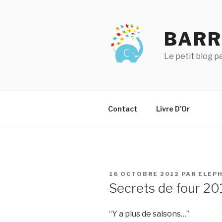
Aller
au
contenu
BARR
principal
Le petit blog 
Contact
Livre D’Or
PUBLIÉ
16 OCTOBRE 2012
PAR
ELEP
LE
Secrets de four 20
“Y a plus de saisons…”