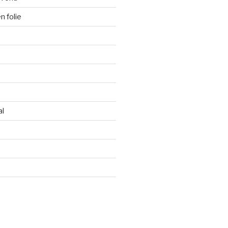
 folie
al