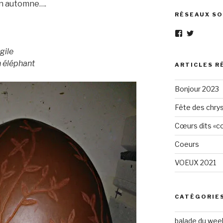
en automne….
RÉSEAUX SO
Voir
Voir
le
le
profil
profil
gile
de
de
n éléphant
Eléphant-
elephantg
ARTICLES R
Gris-
sur
1605961472
Twitter
Bonjour 2023
sur
Facebook
Fête des chry
Cœurs dits «cœ
Coeurs
VOEUX 2021
CATÉGORIE
balade du wee