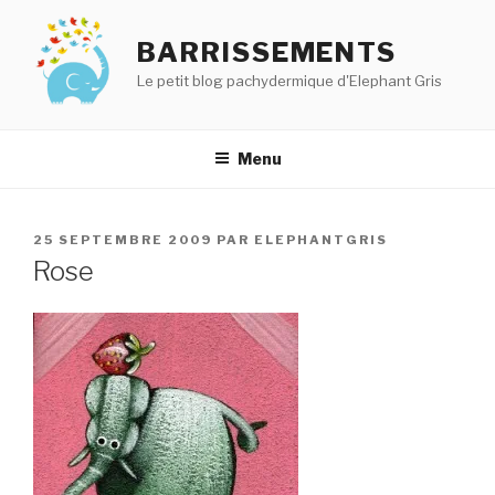
Aller
au
BARRISSEMENTS
contenu
Le petit blog pachydermique d'Elephant Gris
principal
Menu
PUBLIÉ
25 SEPTEMBRE 2009
PAR
ELEPHANTGRIS
LE
Rose