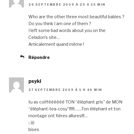
26 SEPTEMBRE 2009 À 20 H 55 MIN
Who are the other three most beautiful babies ?
Do you think I am one of them ?
I left some bad words about you on the
Celadon’s site…
Amicalement quand même !
Répondre
psyki
27 SEPTEMBRE 2009 À 5 H 46 MIN
tu as coifféééééé TON “éléphant gris” de MON
“éléphant-tea-cosy”!!!!!!…….Ton éléphant et ton
montage ont fières allures!!!…
;-)))
bises