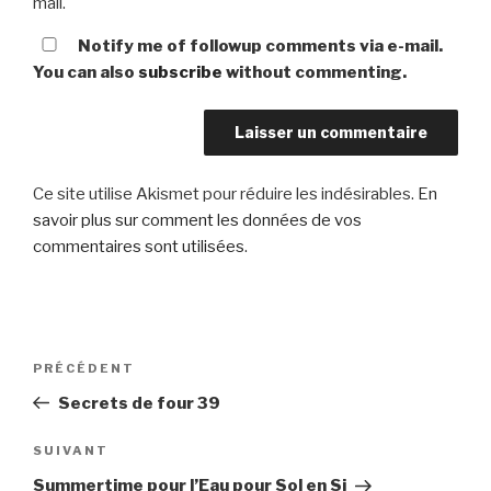
mail.
Notify me of followup comments via e-mail.
You can also
subscribe
without commenting.
Ce site utilise Akismet pour réduire les indésirables.
En
savoir plus sur comment les données de vos
commentaires sont utilisées
.
Navigation
Article
PRÉCÉDENT
de
précédent
Secrets de four 39
l’article
Article
SUIVANT
suivant
Summertime pour l’Eau pour Sol en Si