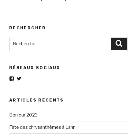
RECHERCHER
Recherche
Reche
pour
:
RÉSEAUX SOCIAUX
Voir
Voir
le
le
profil
profil
de
de
Eléphant-
elephantgris
ARTICLES RÉCENTS
Gris-
sur
160596147294205
Twitter
sur
Bonjour 2023
Facebook
Fête des chrysanthèmes à Lahr