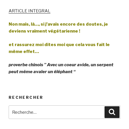
ARTICLE INTEGRAL
Non mais, là…, si j’avais encore des doutes, je
deviens vraiment végétarienne !
et rassurez moi dites moi que cela vous fait le
même effet…
proverbe chinois ” Avec un coeur avide, un serpent
peut même avaler un éléphant “
RECHERCHER
Recherche
Reche
pour
: