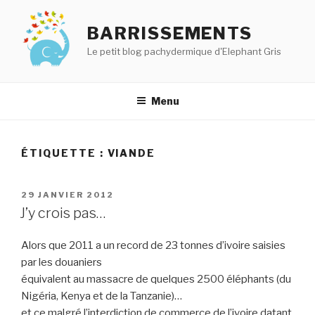
Aller
au
BARRISSEMENTS
contenu
Le petit blog pachydermique d'Elephant Gris
principal
Menu
ÉTIQUETTE :
VIANDE
PUBLIÉ
29 JANVIER 2012
LE
J’y crois pas…
Alors que 2011 a un record de 23 tonnes d’ivoire saisies
par les douaniers
équivalent au massacre de quelques 2500 éléphants (du
Nigéria, Kenya et de la Tanzanie)…
et ce malgré l’interdiction de commerce de l’ivoire datant