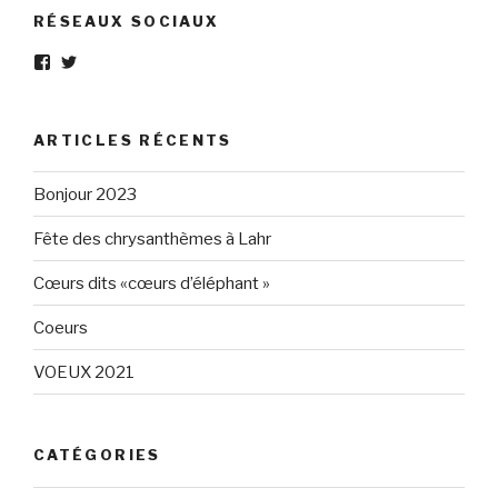
RÉSEAUX SOCIAUX
Voir
Voir
le
le
profil
profil
de
de
Eléphant-
elephantgris
ARTICLES RÉCENTS
Gris-
sur
160596147294205
Twitter
sur
Bonjour 2023
Facebook
Fête des chrysanthèmes à Lahr
Cœurs dits «cœurs d’éléphant »
Coeurs
VOEUX 2021
CATÉGORIES