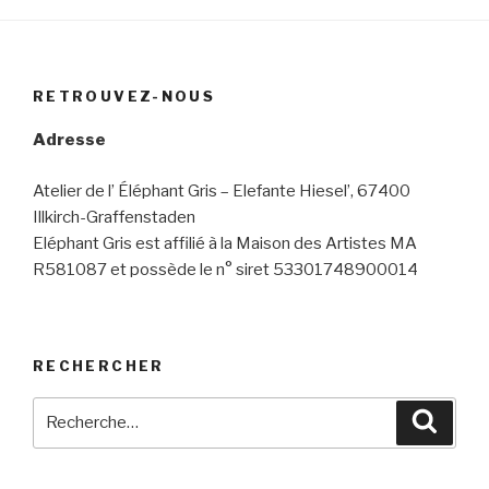
RETROUVEZ-NOUS
Adresse
Atelier de l’ Éléphant Gris – Elefante Hiesel’, 67400
Illkirch-Graffenstaden
Eléphant Gris est affilié à la Maison des Artistes MA
R581087 et possède le n° siret 53301748900014
RECHERCHER
Recherche
Reche
pour
: