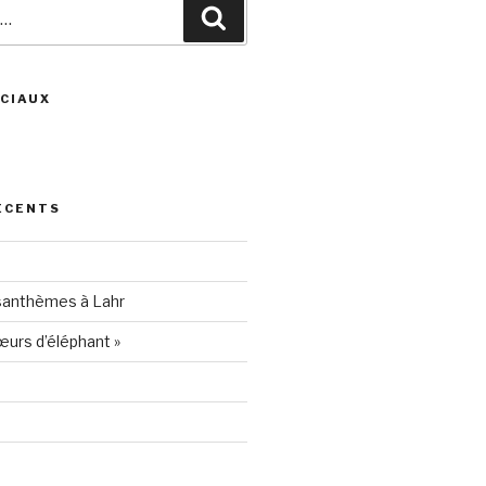
Recherche
CIAUX
ris
ÉCENTS
94205
santhèmes à Lahr
urs d’éléphant »