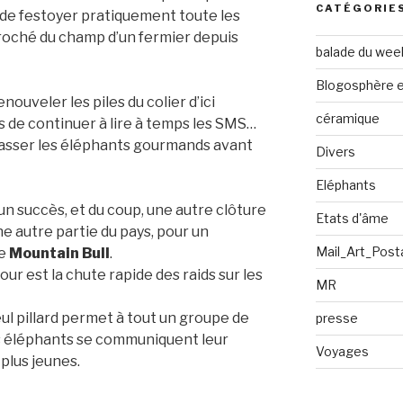
CATÉGORIE
de de festoyer pratiquement toute les
proché du champ d’un fermier depuis
balade du wee
Blogosphère en
enouveler les piles du colier d’ici
céramique
 de continuer à lire à temps les SMS…
chasser les éléphants gourmands avant
Divers
Eléphants
n succès, et du coup, une autre clôture
Etats d'âme
ne autre partie du pays, pour un
Mail_Art_Post
de
Mountain Bull
.
 jour est la chute rapide des raids sur les
MR
eul pillard permet à tout un groupe de
presse
es éléphants se communiquent leur
Voyages
plus jeunes.