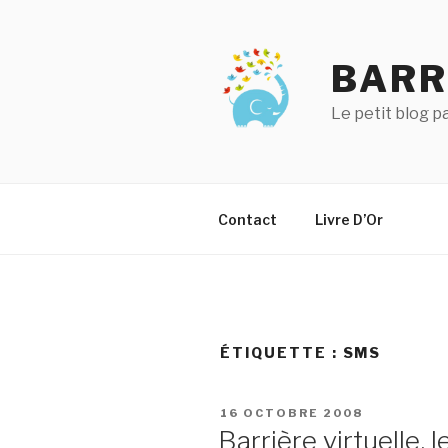
Aller
au
contenu
BARR
principal
Le petit blog 
Contact
Livre D’Or
ÉTIQUETTE :
SMS
PUBLIÉ
16 OCTOBRE 2008
LE
Barrière virtuelle,