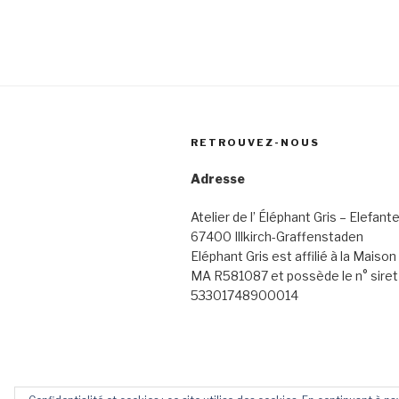
RETROUVEZ-NOUS
Adresse
Atelier de l’ Éléphant Gris – Elefante
67400 Illkirch-Graffenstaden
Eléphant Gris est affilié à la Maiso
MA R581087 et possède le n° siret
53301748900014
Contact
Livre