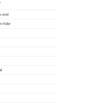
S
k end
 folie
al