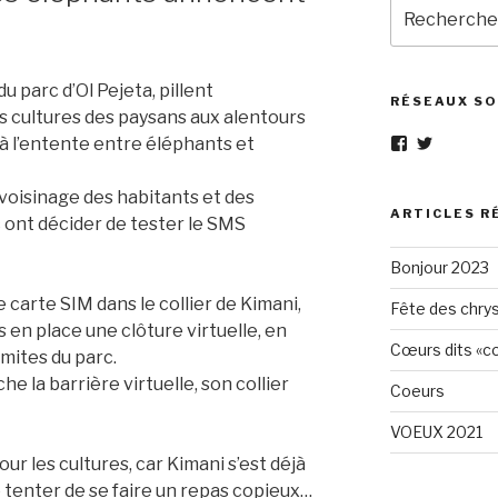
Recherche
pour
:
u parc d’Ol Pejeta, pillent
RÉSEAUX SO
s cultures des paysans aux alentours
s à l’entente entre éléphants et
Voir
Voir
le
le
profil
profil
 voisinage des habitants et des
de
de
Eléphant-
elephantg
ARTICLES R
c ont décider de tester le SMS
Gris-
sur
1605961472
Twitter
Bonjour 2023
sur
Facebook
 carte SIM dans le collier de Kimani,
Fête des chry
is en place une clôture virtuelle, en
Cœurs dits «cœ
imites du parc.
e la barrière virtuelle, son collier
Coeurs
VOEUX 2021
r les cultures, car Kimani s’est déjà
de tenter de se faire un repas copieux…