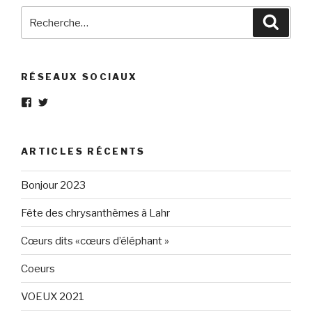
Recherche
Reche
pour
:
RÉSEAUX SOCIAUX
Voir
Voir
le
le
profil
profil
de
de
Eléphant-
elephantgris
ARTICLES RÉCENTS
Gris-
sur
160596147294205
Twitter
sur
Bonjour 2023
Facebook
Fête des chrysanthèmes à Lahr
Cœurs dits «cœurs d’éléphant »
Coeurs
VOEUX 2021