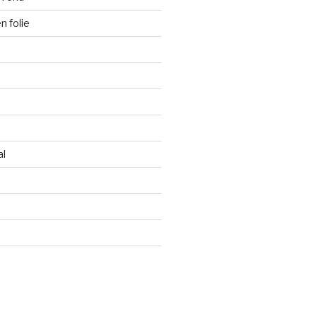
 folie
al