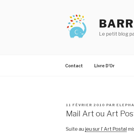
Aller
au
contenu
BARR
principal
Le petit blog 
Contact
Livre D’Or
PUBLIÉ
11 FÉVRIER 2010
PAR
ELEPH
LE
Mail Art ou Art Pos
Suite au
jeu sur l’ Art Postal
mis