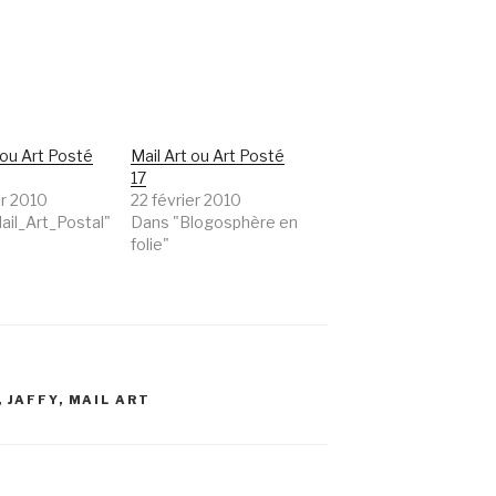
 ou Art Posté
Mail Art ou Art Posté
17
er 2010
22 février 2010
ail_Art_Postal"
Dans "Blogosphère en
folie"
,
JAFFY
,
MAIL ART