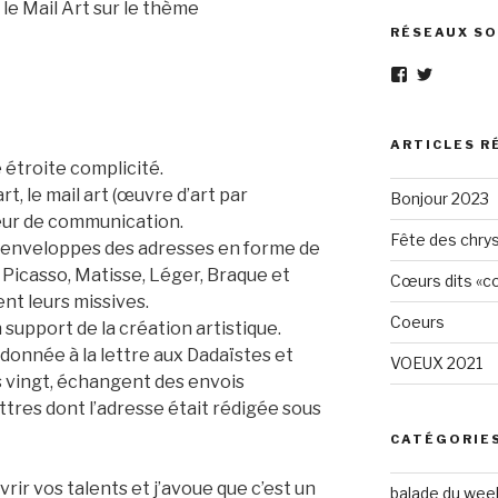
 le Mail Art sur le thème
RÉSEAUX SO
Voir
Voir
le
le
profil
profil
de
de
Eléphant-
elephantg
ARTICLES R
Gris-
sur
ne étroite complicité.
1605961472
Twitter
rt, le mail art (œuvre d’art par
Bonjour 2023
sur
Facebook
eur de communication.
Fête des chry
s enveloppes des adresses en forme de
 Picasso, Matisse, Léger, Braque et
Cœurs dits «cœ
ent leurs missives.
Coeurs
 support de la création artistique.
donnée à la lettre aux Dadaïstes et
VOEUX 2021
s vingt, échangent des envois
ettres dont l’adresse était rédigée sous
CATÉGORIE
rir vos talents et j’avoue que c’est un
balade du wee