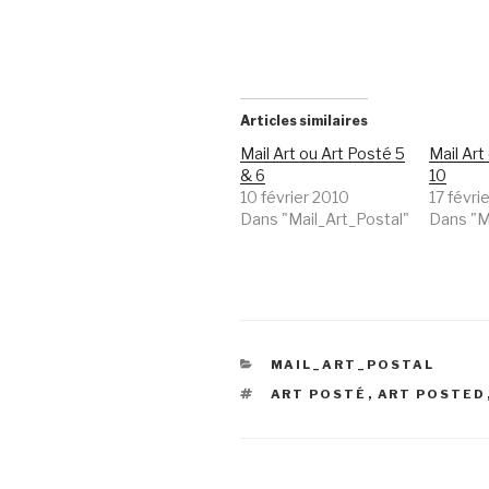
Articles similaires
Mail Art ou Art Posté 5
Mail Art
& 6
10
10 février 2010
17 févri
Dans "Mail_Art_Postal"
Dans "M
CATÉGORIES
MAIL_ART_POSTAL
ÉTIQUETTES
ART POSTÉ
,
ART POSTED