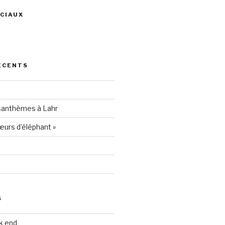
CIAUX
ris
ÉCENTS
94205
santhèmes à Lahr
urs d’éléphant »
S
k end