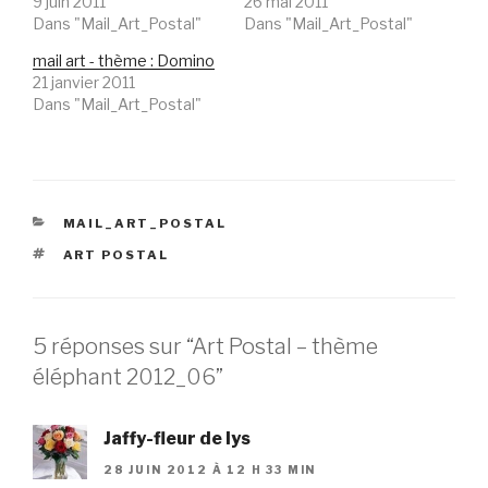
9 juin 2011
26 mai 2011
Dans "Mail_Art_Postal"
Dans "Mail_Art_Postal"
mail art - thème : Domino
21 janvier 2011
Dans "Mail_Art_Postal"
CATÉGORIES
MAIL_ART_POSTAL
ÉTIQUETTES
ART POSTAL
5 réponses sur “Art Postal – thème
éléphant 2012_06”
Jaffy-fleur de lys
28 JUIN 2012 À 12 H 33 MIN