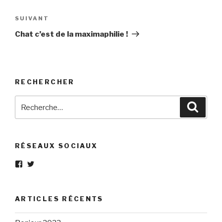
l’article
Article
SUIVANT
suivant
Chat c’est de la maximaphilie !
RECHERCHER
Recherche
Reche
pour
:
RÉSEAUX SOCIAUX
Voir
Voir
le
le
profil
profil
de
de
Eléphant-
elephantgris
ARTICLES RÉCENTS
Gris-
sur
160596147294205
Twitter
sur