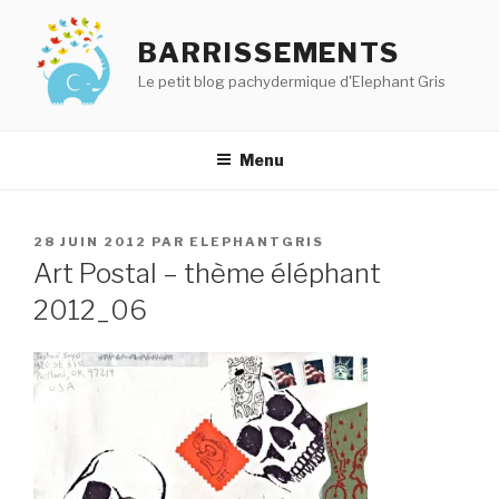
Aller
au
BARRISSEMENTS
contenu
Le petit blog pachydermique d'Elephant Gris
principal
Menu
PUBLIÉ
28 JUIN 2012
PAR
ELEPHANTGRIS
LE
Art Postal – thème éléphant
2012_06