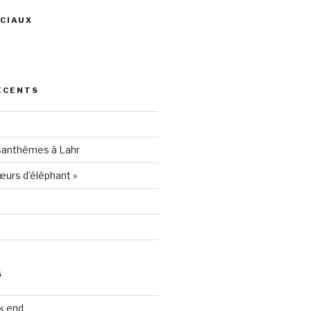
CIAUX
ris
ÉCENTS
94205
santhèmes à Lahr
urs d’éléphant »
S
k end