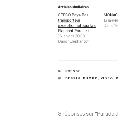
Articles similaires
GEFCO Pays-Bas,
MONAC
transporteur
13 janvi
exceptionnel pour la «
Dans "E
Elephant Parade »
16 janvier 2008
Dans "Eléphants"
CATÉGORIES
PRESSE
ÉTIQUETTES
DESSIN
,
DUMBO
,
VIDEO
,
8 réponses sur “Parade 