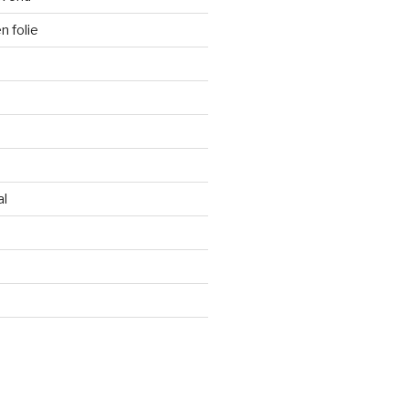
 folie
al