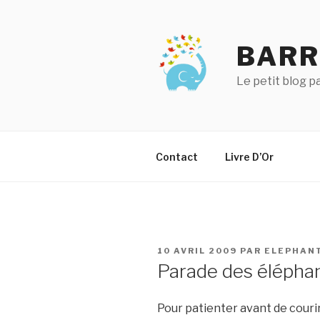
Aller
au
contenu
BARR
principal
Le petit blog 
Contact
Livre D’Or
PUBLIÉ
10 AVRIL 2009
PAR
ELEPHAN
LE
Parade des élépha
Pour patienter avant de courir