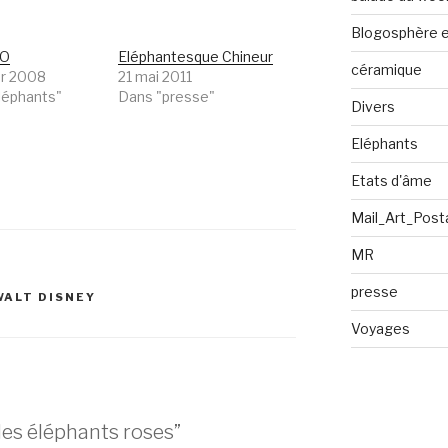
Blogosphère en
O
Eléphantesque Chineur
céramique
er 2008
21 mai 2011
léphants"
Dans "presse"
Divers
Eléphants
Etats d'âme
Mail_Art_Post
MR
presse
WALT DISNEY
Voyages
des éléphants roses”