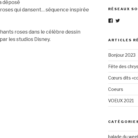
ra déposé
 roses qui dansent… séquence inspirée
RÉSEAUX SO
Voir
Voir
le
le
profil
profil
éphants roses dans le célèbre dessin
de
de
par les studios Disney.
Eléphant-
elephantg
ARTICLES R
Gris-
sur
1605961472
Twitter
Bonjour 2023
sur
Facebook
Fête des chry
Cœurs dits «cœ
Coeurs
VOEUX 2021
CATÉGORIE
balade du wee