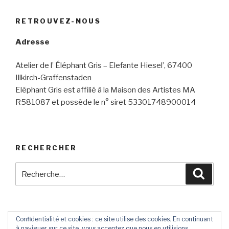
RETROUVEZ-NOUS
Adresse
Atelier de l’ Éléphant Gris – Elefante Hiesel’, 67400
Illkirch-Graffenstaden
Eléphant Gris est affilié à la Maison des Artistes MA
R581087 et possède le n° siret 53301748900014
RECHERCHER
Recherche
Reche
pour
:
Confidentialité et cookies : ce site utilise des cookies. En continuant
à naviguer sur ce site, vous acceptez que nous en utilisions.