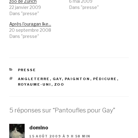
zoo de Zurich
6 mai 2009
22 janvier 2009
Dans "presse"
Dans "presse"
Après l'ouragan Ike...
20 septembre 2008
Dans "presse"
CATÉGORIES
PRESSE
ÉTIQUETTES
ANGLETERRE
,
GAY
,
PAIGNTON
,
PÉDICURE
,
ROYAUME-UNI
,
ZOO
5 réponses sur “Pantoufles pour Gay”
domino
15 AOÛT 2009 À 9 H 58 MIN