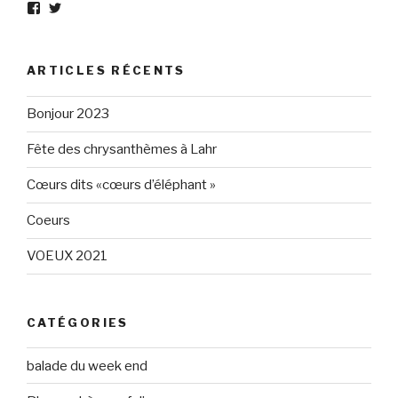
Voir
Voir
le
le
profil
profil
de
de
Eléphant-
elephantgris
ARTICLES RÉCENTS
Gris-
sur
160596147294205
Twitter
sur
Bonjour 2023
Facebook
Fête des chrysanthèmes à Lahr
Cœurs dits «cœurs d’éléphant »
Coeurs
VOEUX 2021
CATÉGORIES
balade du week end