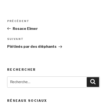
Navigation
Article
PRÉCÉDENT
de
précédent
Rosace Elmer
l’article
Article
SUIVANT
suivant
Piétinés par des éléphants
RECHERCHER
Recherche
Reche
pour
:
RÉSEAUX SOCIAUX