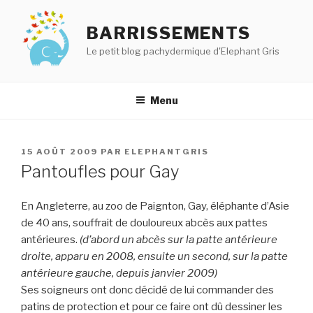
Aller
au
BARRISSEMENTS
contenu
Le petit blog pachydermique d'Elephant Gris
principal
Menu
PUBLIÉ
15 AOÛT 2009
PAR
ELEPHANTGRIS
LE
Pantoufles pour Gay
En Angleterre, au zoo de Paignton, Gay, éléphante d’Asie
de 40 ans, souffrait de douloureux abcès aux pattes
antérieures.
(d’abord un abcès sur la patte antérieure
droite, apparu en 2008, ensuite un second, sur la patte
antérieure gauche, depuis janvier 2009)
Ses soigneurs ont donc décidé de lui commander des
patins de protection et pour ce faire ont dû dessiner les