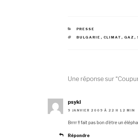
CATÉGORIES
PRESSE
ÉTIQUETTES
BULGARIE
,
CLIMAT
,
GAZ
,
Une réponse sur “Coupure 
psyki
9 JANVIER 2009 À 22 H 12 MIN
Brrrr !! fait pas bon d’être un élép
Répondre