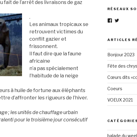
du fait de l’arrêt des livraisons de gaz
RÉSEAUX SO
.
Voir
Voir
Les animaux tropicaux se
le
le
profil
profil
retrouvent victimes du
de
de
conflit gazier et
Eléphant-
elephantg
ARTICLES R
Gris-
sur
frissonnent.
1605961472
Twitter
Il faut dire que la faune
Bonjour 2023
sur
Facebook
africaine
Fête des chry
n’a pas spécialement
l’habitude de la neige
Cœurs dits «cœ
Coeurs
ruleurs à huile de fortune aux éléphants
tre d’affronter les rigueurs de l’hiver.
VOEUX 2021
age ; les unités de chauffage urbain
 ralenti pour le troisième jour consécutif
CATÉGORIE
balade du wee