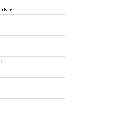
 folie
al