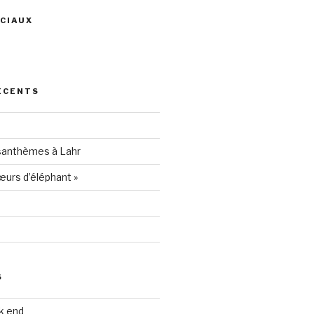
CIAUX
ris
ÉCENTS
94205
santhèmes à Lahr
urs d’éléphant »
S
k end