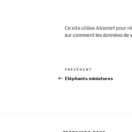
Ce site utilise Akismet pour ré
sur comment les données de v
Navigation
Article
PRÉCÉDENT
de
précédent
Eléphants miniatures
l’article