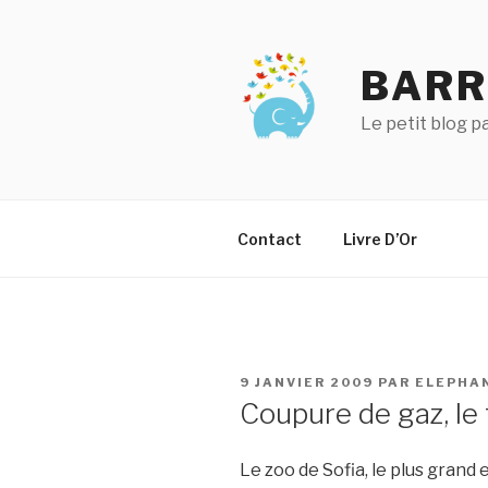
Aller
au
contenu
BARR
principal
Le petit blog 
Contact
Livre D’Or
PUBLIÉ
9 JANVIER 2009
PAR
ELEPHA
LE
Coupure de gaz, le 
Le zoo de Sofia, le plus grand 