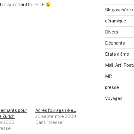
ontre surchauffer EDF
Blogosphère en
céramique
Divers
Eléphants
Etats d'âme
Mail_Art_Post
MR
presse
Voyages
éléphants pour
Après l'ouragan Ike...
e Zurich
20 septembre 2008
er 2009
Dans "presse"
resse"