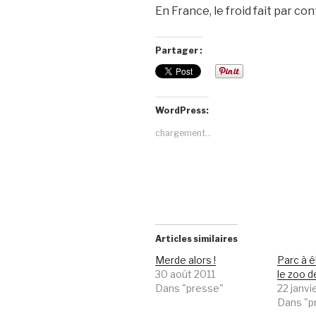
En France, le froid fait par c
Partager :
WordPress:
chargement…
Articles similaires
Merde alors !
Parc à 
30 août 2011
le zoo d
Dans "presse"
22 janvi
Dans "p