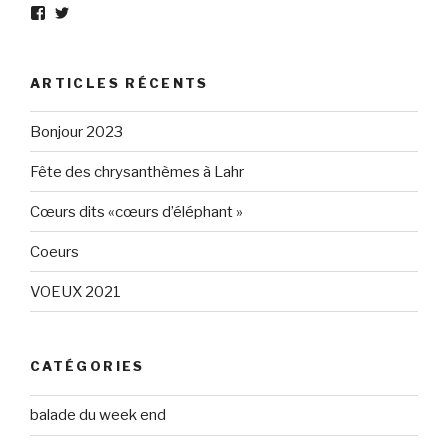
Voir
Voir
le
le
profil
profil
de
de
Eléphant-
elephantgris
ARTICLES RÉCENTS
Gris-
sur
160596147294205
Twitter
sur
Bonjour 2023
Facebook
Fête des chrysanthèmes à Lahr
Cœurs dits «cœurs d’éléphant »
Coeurs
VOEUX 2021
CATÉGORIES
balade du week end