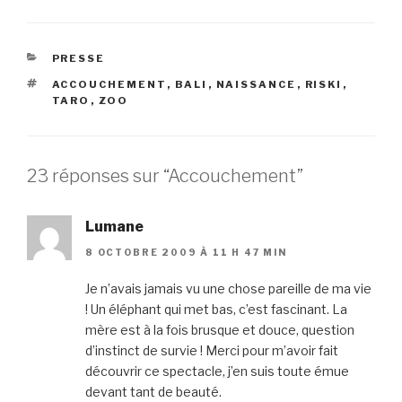
CATÉGORIES
PRESSE
ÉTIQUETTES
ACCOUCHEMENT
,
BALI
,
NAISSANCE
,
RISKI
,
TARO
,
ZOO
23 réponses sur “Accouchement”
Lumane
8 OCTOBRE 2009 À 11 H 47 MIN
Je n’avais jamais vu une chose pareille de ma vie
! Un éléphant qui met bas, c’est fascinant. La
mère est à la fois brusque et douce, question
d’instinct de survie ! Merci pour m’avoir fait
découvrir ce spectacle, j’en suis toute émue
devant tant de beauté.