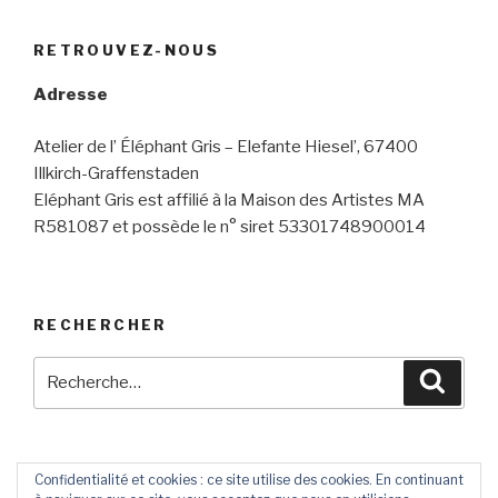
RETROUVEZ-NOUS
Adresse
Atelier de l’ Éléphant Gris – Elefante Hiesel’, 67400
Illkirch-Graffenstaden
Eléphant Gris est affilié à la Maison des Artistes MA
R581087 et possède le n° siret 53301748900014
RECHERCHER
Recherche
Reche
pour
:
Confidentialité et cookies : ce site utilise des cookies. En continuant