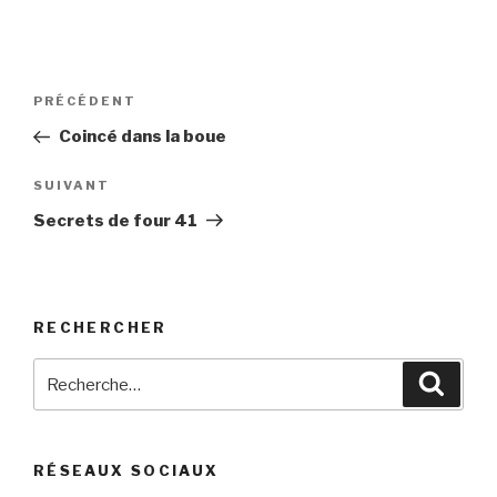
Navigation
Article
PRÉCÉDENT
de
précédent
Coincé dans la boue
l’article
Article
SUIVANT
suivant
Secrets de four 41
RECHERCHER
Recherche
Reche
pour
:
RÉSEAUX SOCIAUX