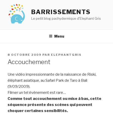
Aller
au
BARRISSEMENTS
contenu
Le petit blog pachydermique d'Elephant Gris
principal
Menu
PUBLIÉ
8 OCTOBRE 2009
PAR
ELEPHANTGRIS
LE
Accouchement
Une vidéo impressionnante de la naissance de Riski,
éléphant asiatique, au Safari Park de Taro à Bali
(9/09/2009).
Filmer un tel évènement est rare…
Comme tout accouchement ou mise à bas, cette
séquence présente des scènes qui peuvent
choquer certaines sensibilités.