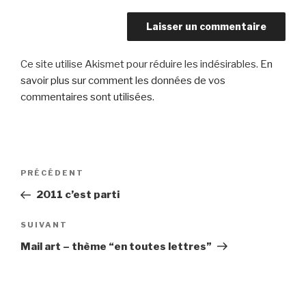
Ce site utilise Akismet pour réduire les indésirables.
En
savoir plus sur comment les données de vos
commentaires sont utilisées
.
Navigation
Article
PRÉCÉDENT
de
précédent
2011 c’est parti
l’article
Article
SUIVANT
suivant
Mail art – thème “en toutes lettres”