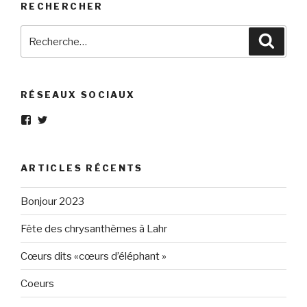
RECHERCHER
Recherche
Reche
pour
:
RÉSEAUX SOCIAUX
Voir
Voir
le
le
profil
profil
de
de
Eléphant-
elephantgris
ARTICLES RÉCENTS
Gris-
sur
160596147294205
Twitter
sur
Bonjour 2023
Facebook
Fête des chrysanthèmes à Lahr
Cœurs dits «cœurs d’éléphant »
Coeurs