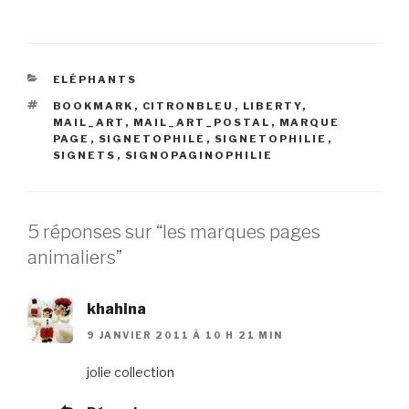
CATÉGORIES
ELÉPHANTS
ÉTIQUETTES
BOOKMARK
,
CITRONBLEU
,
LIBERTY
,
MAIL_ART
,
MAIL_ART_POSTAL
,
MARQUE
PAGE
,
SIGNETOPHILE
,
SIGNETOPHILIE
,
SIGNETS
,
SIGNOPAGINOPHILIE
5 réponses sur “les marques pages
animaliers”
khahina
9 JANVIER 2011 À 10 H 21 MIN
jolie collection