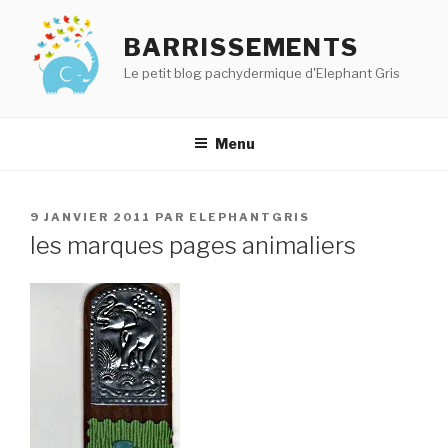
Aller
au
BARRISSEMENTS
contenu
Le petit blog pachydermique d'Elephant Gris
principal
Menu
PUBLIÉ
9 JANVIER 2011
PAR
ELEPHANTGRIS
LE
les marques pages animaliers