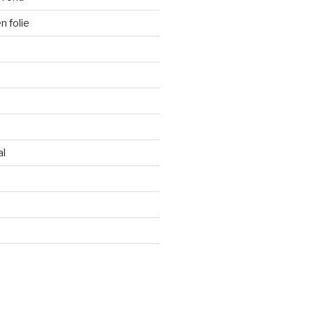
 folie
al