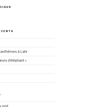
CIAUX
ris
ÉCENTS
94205
santhèmes à Lahr
urs d’éléphant »
S
k end