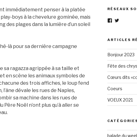
font immédiatement penser à la platée
RÉSEAUX SO
x play-boys à la chevelure gominée, mais
Voir
Voir
ng des plages dans la lumière d’un soleil
le
le
profil
profil
de
de
Eléphant-
elephantg
ARTICLES R
Gris-
sur
iché-là pour sa dernière campagne
1605961472
Twitter
Bonjour 2023
sur
Facebook
Fête des chry
 de sa ragazza agrippée à sa taille et
et en scène les animaux symboles de
Cœurs dits «cœ
 chacune des trois affiches, le loup fend
Coeurs
, l’âne dévale les rues de Naples,
rombir sa machine dans les rues de
VOEUX 2021
u Père Noël n’ont plus qu’à aller se
eau.
CATÉGORIE
balade du wee