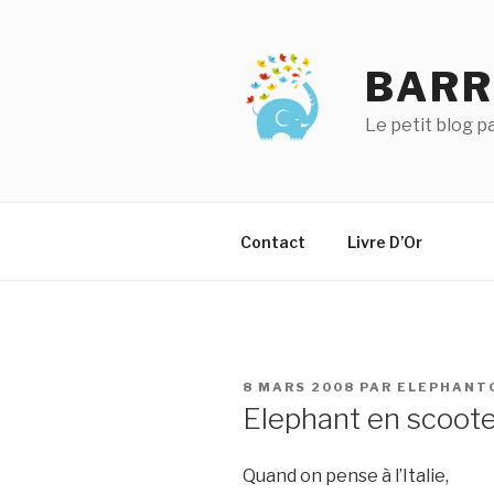
Aller
au
contenu
BARR
principal
Le petit blog 
Contact
Livre D’Or
PUBLIÉ
8 MARS 2008
PAR
ELEPHANT
LE
Elephant en scoot
Quand on pense à l’Italie,