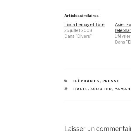
Articles similaires
Linda Lemay et Tété
Asie : F
25 juillet 2008
l'élépha
Dans "Divers"
1 févrie
Dans "E
CATÉGORIES
ELÉPHANTS
,
PRESSE
ÉTIQUETTES
ITALIE
,
SCOOTER
,
YAMAH
Laisser un commentai