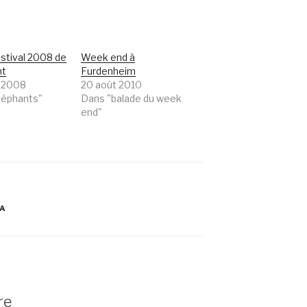
estival 2008 de
Week end à
nt
Furdenheim
r 2008
20 août 2010
léphants"
Dans "balade du week
end"
A
re