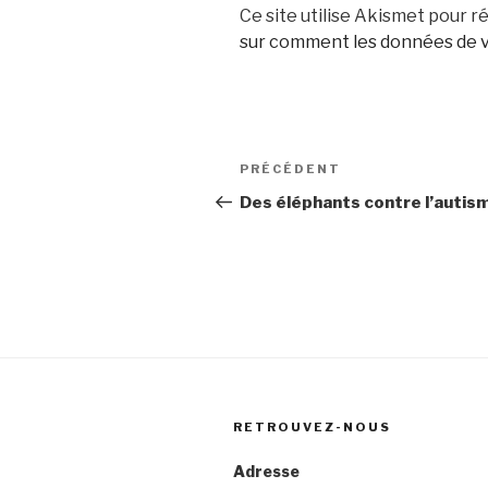
Ce site utilise Akismet pour ré
sur comment les données de v
Navigation
Article
PRÉCÉDENT
de
précédent
Des éléphants contre l’autis
l’article
RETROUVEZ-NOUS
Adresse