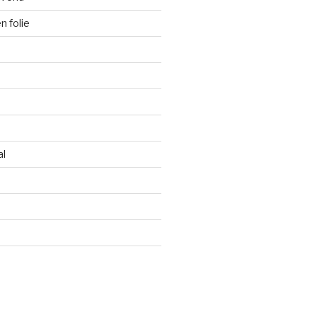
 folie
al