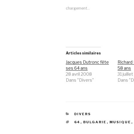
chargement…
Articles similaires
Jacques Dutronc fête
Richard 
ses 64 ans
58 ans
28 avril 2008
31 juill
Dans "Divers"
Dans "D
CATÉGORIES
DIVERS
ÉTIQUETTES
64
,
BULGARIE
,
MUSIQUE
,