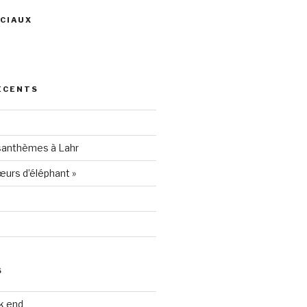
CIAUX
ris
ÉCENTS
94205
santhèmes à Lahr
urs d’éléphant »
S
k end