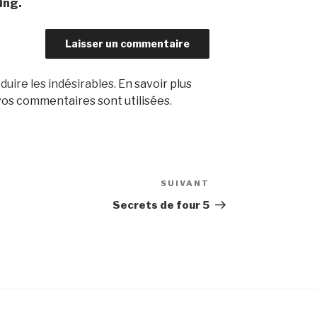
ing.
duire les indésirables.
En savoir plus
os commentaires sont utilisées
.
SUIVANT
Article
suivant
Secrets de four 5