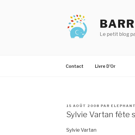
Aller
au
contenu
BARR
principal
Le petit blog 
Contact
Livre D’Or
PUBLIÉ
15 AOÛT 2008
PAR
ELEPHAN
LE
Sylvie Vartan fête 
Sylvie Vartan