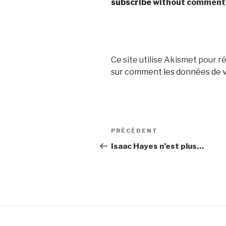
subscribe
without comment
Ce site utilise Akismet pour ré
sur comment les données de v
Navigation
Article
PRÉCÉDENT
de
précédent
Isaac Hayes n’est plus…
l’article