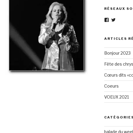
RÉSEAUX SO
Voir
Voir
le
le
profil
profil
de
de
Eléphant-
elephantg
ARTICLES R
Gris-
sur
1605961472
Twitter
Bonjour 2023
sur
Facebook
Fête des chry
Cœurs dits «cœ
Coeurs
VOEUX 2021
CATÉGORIE
balade du wee