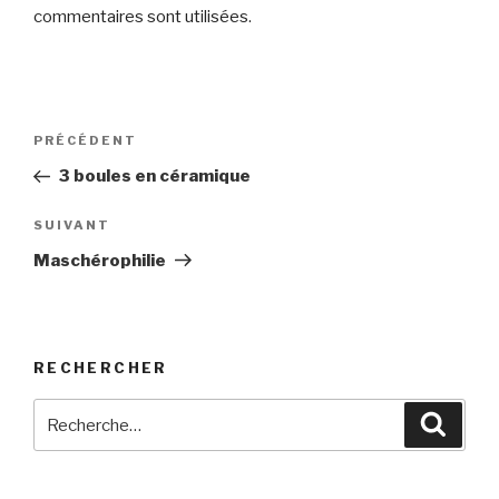
commentaires sont utilisées
.
Navigation
Article
PRÉCÉDENT
de
précédent
3 boules en céramique
l’article
Article
SUIVANT
suivant
Maschérophilie
RECHERCHER
Recherche
Reche
pour
: