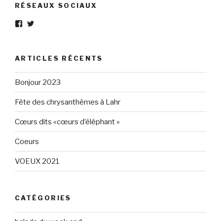
RÉSEAUX SOCIAUX
Voir
Voir
le
le
profil
profil
de
de
Eléphant-
elephantgris
ARTICLES RÉCENTS
Gris-
sur
160596147294205
Twitter
sur
Bonjour 2023
Facebook
Fête des chrysanthèmes à Lahr
Cœurs dits «cœurs d’éléphant »
Coeurs
VOEUX 2021
CATÉGORIES