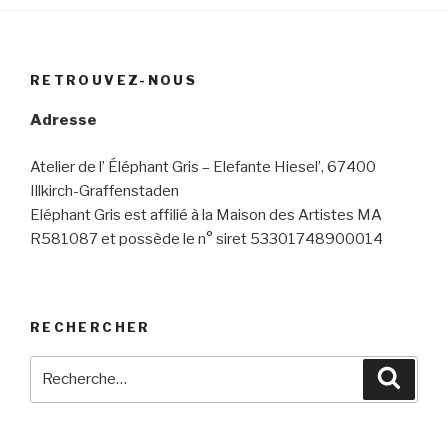
RETROUVEZ-NOUS
Adresse
Atelier de l’ Éléphant Gris – Elefante Hiesel’, 67400
Illkirch-Graffenstaden
Eléphant Gris est affilié à la Maison des Artistes MA
R581087 et possède le n° siret 53301748900014
RECHERCHER
Recherche
Reche
pour
: