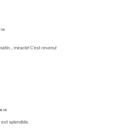
MIN
matin… miracle! C’est revenu!
MIN
 est splendide.