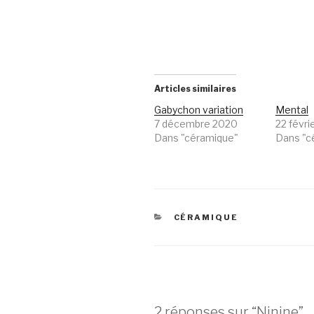
Articles similaires
Gabychon variation
Mental
7 décembre 2020
22 févri
Dans "céramique"
Dans "c
CATÉGORIES
CÉRAMIQUE
2 réponses sur “Ninine”