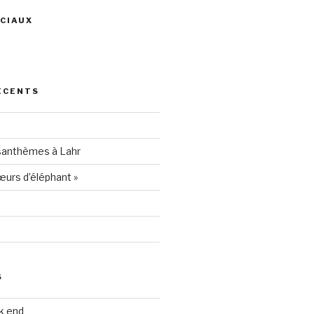
CIAUX
ris
ÉCENTS
94205
santhèmes à Lahr
urs d’éléphant »
S
k end