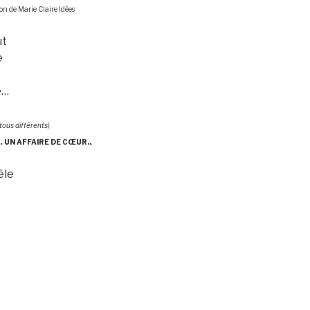
on de Marie Claire Idées
ut
e
e…
 tous différents)
 … UN AFFAIRE DE CŒUR..
.
èle