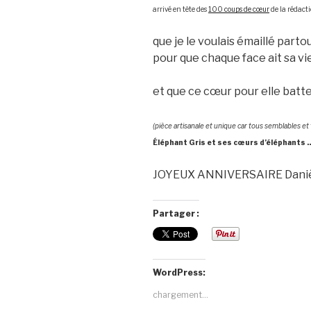
arrivé en tête des
100 coups de cœur
de la rédacti
que je le voulais émaillé parto
pour que chaque face ait sa vi
et que ce cœur pour elle batt
(pièce artisanale et unique car tous semblables et
Éléphant Gris et ses cœurs d’éléphants
JOYEUX ANNIVERSAIRE Dani
Partager :
WordPress:
chargement…