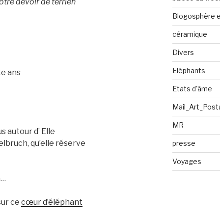
tre devoir de terrien
Blogosphère en
céramique
Divers
Eléphants
te ans
Etats d'âme
Mail_Art_Post
MR
s autour d’ Elle
lbruch, qu’elle réserve
presse
Voyages
n…
 sur ce
cœur d’éléphant