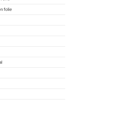
 folie
al