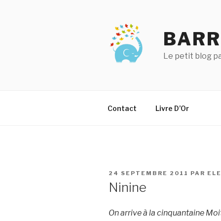
Aller
au
contenu
BARR
principal
Le petit blog 
Contact
Livre D’Or
PUBLIÉ
24 SEPTEMBRE 2011
PAR
EL
LE
Ninine
On arrive à la cinquantaine Moi