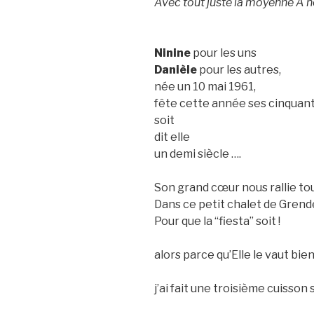
Avec tout juste la moyenne A no
Ninine
pour les uns
Danièle
pour les autres,
née un 10 mai 1961,
fête cette année ses cinquan
soit
dit elle
un demi siècle ….
Son grand cœur nous rallie tou
Dans ce petit chalet de Grende
Pour que la “fiesta” soit !
alors parce qu’Elle le vaut bie
j’ai fait une troisième cuisson