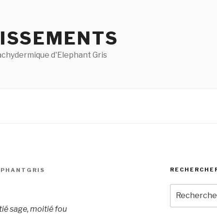
ISSEMENTS
pachydermique d'Elephant Gris
RECHERCHE
EPHANTGRIS
Recherche
pour
tié sage, moitié fou
: