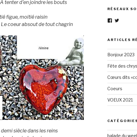
A tenter d’en joindre les bouts
RÉSEAUX SO
ié figue, moitié raisin
Voir
Voir
 Le coeur absout de tout chagrin
le
le
profil
profil
de
de
Eléphant-
elephantg
ARTICLES R
Gris-
sur
1605961472
Twitter
Bonjour 2023
sur
Facebook
Fête des chry
Cœurs dits «cœ
Coeurs
VOEUX 2021
CATÉGORIE
 demi siècle dans les reins
balade du wee