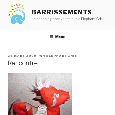
Aller
au
BARRISSEMENTS
contenu
Le petit blog pachydermique d'Elephant Gris
principal
Menu
PUBLIÉ
28 MARS 2009
PAR
ELEPHANTGRIS
LE
Rencontre