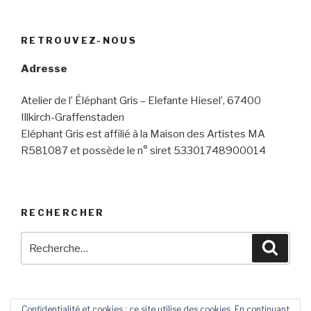
RETROUVEZ-NOUS
Adresse
Atelier de l’ Éléphant Gris – Elefante Hiesel’, 67400
Illkirch-Graffenstaden
Eléphant Gris est affilié à la Maison des Artistes MA
R581087 et possède le n° siret 53301748900014
RECHERCHER
Recherche
Reche
pour
:
Confidentialité et cookies : ce site utilise des cookies. En continuant