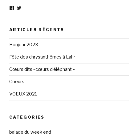
Voir
Voir
le
le
profil
profil
de
de
Eléphant-
elephantgris
ARTICLES RÉCENTS
Gris-
sur
160596147294205
Twitter
sur
Bonjour 2023
Facebook
Fête des chrysanthèmes à Lahr
Cœurs dits «cœurs d’éléphant »
Coeurs
VOEUX 2021
CATÉGORIES
balade du week end