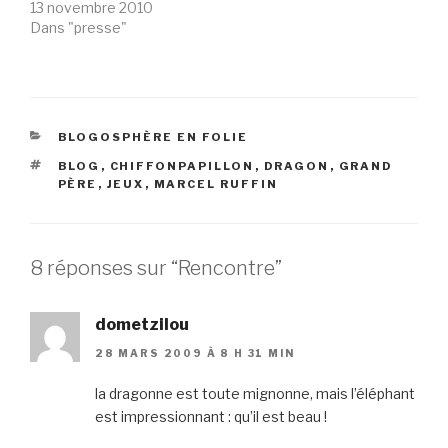
13 novembre 2010
Dans "presse"
CATÉGORIES
BLOGOSPHÈRE EN FOLIE
ÉTIQUETTES
BLOG
,
CHIFFONPAPILLON
,
DRAGON
,
GRAND
PÈRE
,
JEUX
,
MARCEL RUFFIN
8 réponses sur “Rencontre”
dometzilou
28 MARS 2009 À 8 H 31 MIN
la dragonne est toute mignonne, mais l’éléphant
est impressionnant : qu’il est beau !