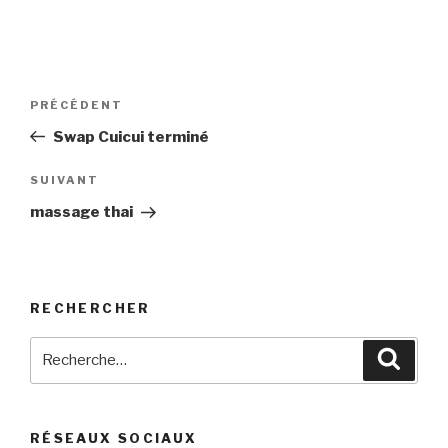
Navigation
Article
PRÉCÉDENT
de
précédent
Swap Cuicui terminé
l’article
Article
SUIVANT
suivant
massage thai
RECHERCHER
Recherche
Reche
pour
:
RÉSEAUX SOCIAUX