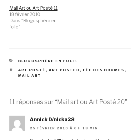
Mail Art ou Art Posté 11
18 février 2010
Dans "Blogosphère en
folie"
CATÉGORIES
BLOGOSPHÈRE EN FOLIE
ÉTIQUETTES
ART POSTÉ
,
ART POSTED
,
FÉE DES BRUMES
,
MAIL ART
11 réponses sur “Mail art ou Art Posté 20”
Annick D/nicka28
25 FÉVRIER 2010 À 0 H 18 MIN