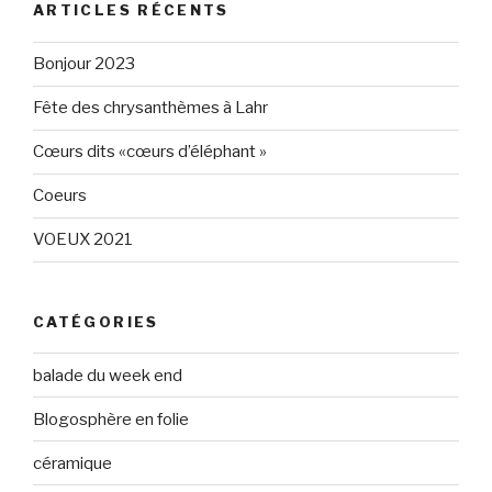
Eléphant-
elephantgris
ARTICLES RÉCENTS
Gris-
sur
160596147294205
Twitter
sur
Bonjour 2023
Facebook
Fête des chrysanthèmes à Lahr
Cœurs dits «cœurs d’éléphant »
Coeurs
VOEUX 2021
CATÉGORIES
balade du week end
Blogosphère en folie
céramique