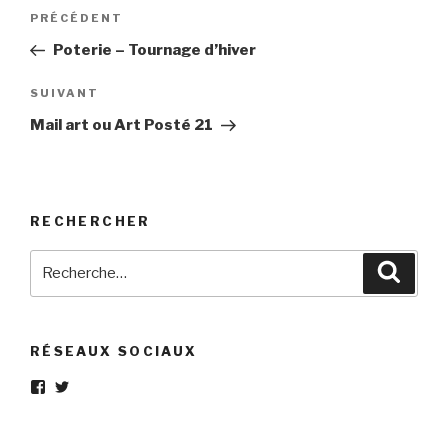
Navigation
Article
PRÉCÉDENT
de
précédent
Poterie – Tournage d’hiver
l’article
Article
SUIVANT
suivant
Mail art ou Art Posté 21
RECHERCHER
Recherche
Reche
pour
:
RÉSEAUX SOCIAUX
Voir
Voir
le
le
profil
profil
de
de