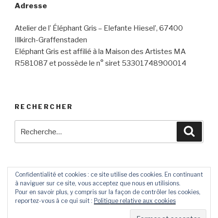
Adresse
Atelier de l’ Éléphant Gris – Elefante Hiesel’, 67400
Illkirch-Graffenstaden
Eléphant Gris est affilié à la Maison des Artistes MA
R581087 et possède le n° siret 53301748900014
RECHERCHER
Recherche
Reche
pour
:
Confidentialité et cookies : ce site utilise des cookies. En continuant
à naviguer sur ce site, vous acceptez que nous en utilisions.
Contact
Livre
Pour en savoir plus, y compris sur la façon de contrôler les cookies,
D’Or
reportez-vous à ce qui suit :
Politique relative aux cookies
Fièrement propulsé par WordPress