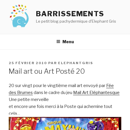
Aller
au
BARRISSEMENTS
contenu
Le petit blog pachydermique d'Elephant Gris
principal
Menu
PUBLIÉ
25 FÉVRIER 2010
PAR
ELEPHANTGRIS
LE
Mail art ou Art Posté 20
20 sur vingt pour le vingtième mail art envoyé par
Fée
des Brumes
dans le cadre du jeu
Mail Art Eléphantesque
Une petite merveille
et encore une fois merci à la Poste qui achemine tout
cela…