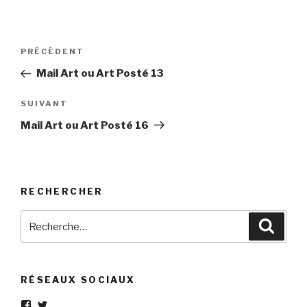
Navigation
Article
PRÉCÉDENT
de
précédent
Mail Art ou Art Posté 13
l’article
Article
SUIVANT
suivant
Mail Art ou Art Posté 16
RECHERCHER
Recherche
Reche
pour
:
RÉSEAUX SOCIAUX
Voir
Voir