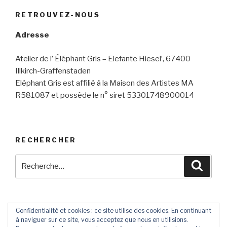
RETROUVEZ-NOUS
Adresse
Atelier de l’ Éléphant Gris – Elefante Hiesel’, 67400
Illkirch-Graffenstaden
Eléphant Gris est affilié à la Maison des Artistes MA
R581087 et possède le n° siret 53301748900014
RECHERCHER
Recherche
Reche
pour
:
Confidentialité et cookies : ce site utilise des cookies. En continuant
à naviguer sur ce site, vous acceptez que nous en utilisions.
Contact
Livre