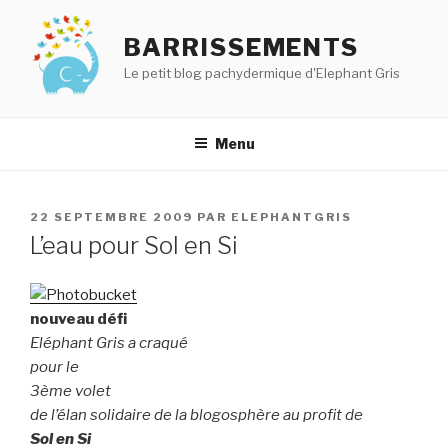
Aller
au
BARRISSEMENTS
contenu
Le petit blog pachydermique d'Elephant Gris
principal
Menu
PUBLIÉ
22 SEPTEMBRE 2009
PAR
ELEPHANTGRIS
LE
L’eau pour Sol en Si
nouveau défi
Eléphant Gris a craqué
pour le
3ème volet
de l’élan solidaire de la blogosphère au profit de
Sol en Si