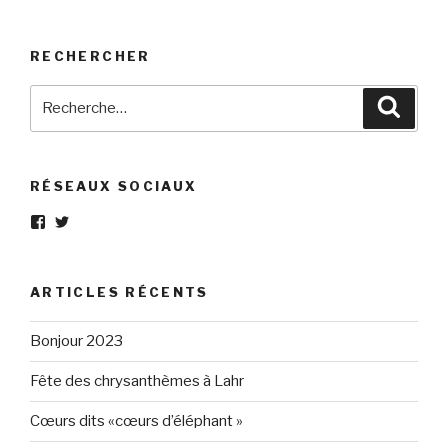
RECHERCHER
Recherche
Reche
pour
:
RÉSEAUX SOCIAUX
Voir
Voir
le
le
profil
profil
de
de
Eléphant-
elephantgris
ARTICLES RÉCENTS
Gris-
sur
160596147294205
Twitter
sur
Bonjour 2023
Facebook
Fête des chrysanthèmes à Lahr
Cœurs dits «cœurs d’éléphant »