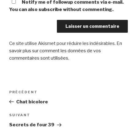
Notify me of followup comments via e-mail.
You can also
subscribe
without commenting.
Ce site utilise Akismet pour réduire les indésirables.
En
savoir plus sur comment les données de vos
commentaires sont utilisées
.
Navigation
Article
PRÉCÉDENT
de
précédent
Chat bicolore
l’article
Article
SUIVANT
suivant
Secrets de four 39