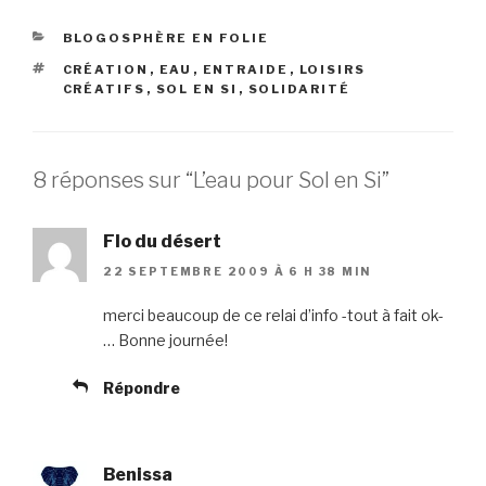
CATÉGORIES
BLOGOSPHÈRE EN FOLIE
ÉTIQUETTES
CRÉATION
,
EAU
,
ENTRAIDE
,
LOISIRS
CRÉATIFS
,
SOL EN SI
,
SOLIDARITÉ
8 réponses sur “L’eau pour Sol en Si”
Flo du désert
22 SEPTEMBRE 2009 À 6 H 38 MIN
merci beaucoup de ce relai d’info -tout à fait ok-
… Bonne journée!
Répondre
Benissa