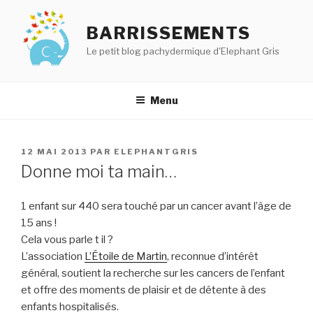
Aller
au
BARRISSEMENTS
contenu
Le petit blog pachydermique d'Elephant Gris
principal
Menu
PUBLIÉ
12 MAI 2013
PAR
ELEPHANTGRIS
LE
Donne moi ta main…
1 enfant sur 440 sera touché par un cancer avant l’âge de
15 ans !
Cela vous parle t il ?
L’association
L’Étoile de Martin
, reconnue d’intérêt
général, soutient la recherche sur les cancers de l’enfant
et offre des moments de plaisir et de détente à des
enfants hospitalisés.