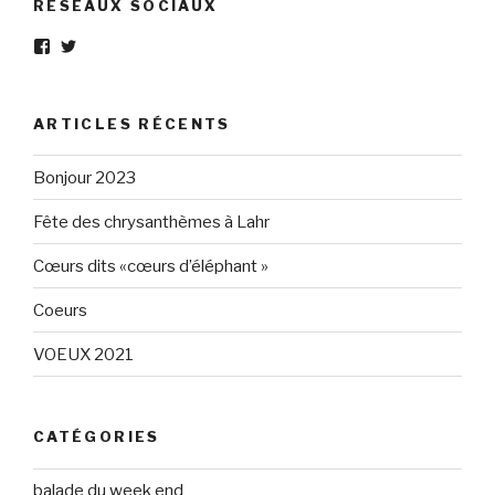
RÉSEAUX SOCIAUX
Voir
Voir
le
le
profil
profil
de
de
Eléphant-
elephantgris
ARTICLES RÉCENTS
Gris-
sur
160596147294205
Twitter
sur
Bonjour 2023
Facebook
Fête des chrysanthèmes à Lahr
Cœurs dits «cœurs d’éléphant »
Coeurs
VOEUX 2021
CATÉGORIES
balade du week end