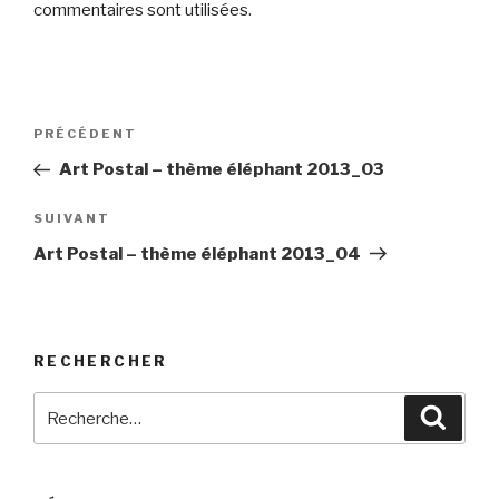
commentaires sont utilisées
.
Navigation
Article
PRÉCÉDENT
de
précédent
Art Postal – thème éléphant 2013_03
l’article
Article
SUIVANT
suivant
Art Postal – thème éléphant 2013_04
RECHERCHER
Recherche
Reche
pour
: