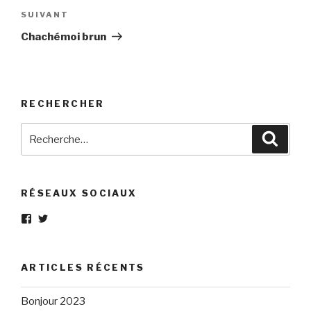
Article
SUIVANT
suivant
Chachémoi brun
RECHERCHER
Recherche
Reche
pour
:
RÉSEAUX SOCIAUX
Voir
Voir
le
le
profil
profil
de
de
Eléphant-
elephantgris
ARTICLES RÉCENTS
Gris-
sur
160596147294205
Twitter
sur
Bonjour 2023
Facebook