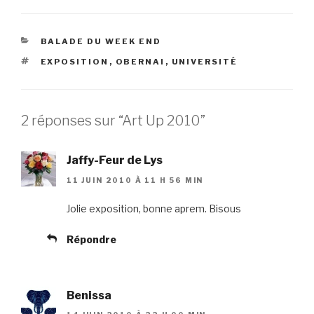
CATÉGORIES
BALADE DU WEEK END
ÉTIQUETTES
EXPOSITION
,
OBERNAI
,
UNIVERSITÉ
2 réponses sur “Art Up 2010”
Jaffy-Feur de Lys
11 JUIN 2010 À 11 H 56 MIN
Jolie exposition, bonne aprem. Bisous
Répondre
Benissa