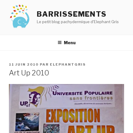
Aller
au
BARRISSEMENTS
contenu
Le petit blog pachydermique d'Elephant Gris
principal
Menu
PUBLIÉ
11 JUIN 2010
PAR
ELEPHANTGRIS
LE
Art Up 2010