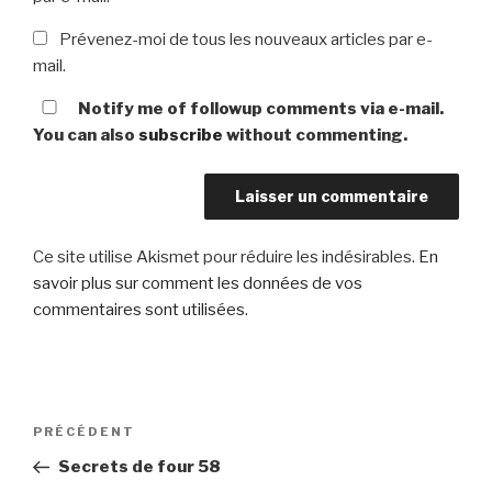
Prévenez-moi de tous les nouveaux articles par e-
mail.
Notify me of followup comments via e-mail.
You can also
subscribe
without commenting.
Ce site utilise Akismet pour réduire les indésirables.
En
savoir plus sur comment les données de vos
commentaires sont utilisées
.
Navigation
Article
PRÉCÉDENT
de
précédent
Secrets de four 58
l’article