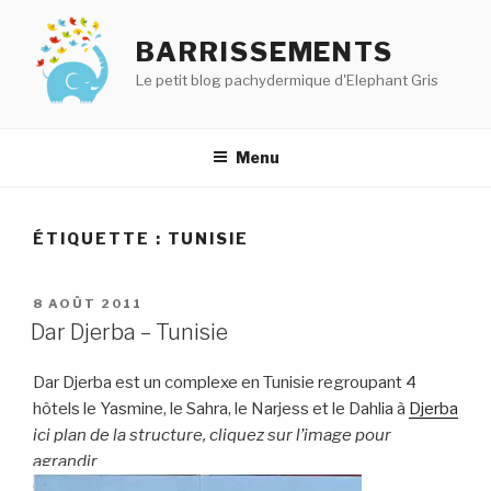
Aller
au
BARRISSEMENTS
contenu
Le petit blog pachydermique d'Elephant Gris
principal
Menu
ÉTIQUETTE :
TUNISIE
PUBLIÉ
8 AOÛT 2011
LE
Dar Djerba – Tunisie
Dar Djerba est un complexe en Tunisie regroupant 4
hôtels le Yasmine, le Sahra, le Narjess et le Dahlia à
Djerba
ici plan de la structure, cliquez sur l’image pour
agrandir