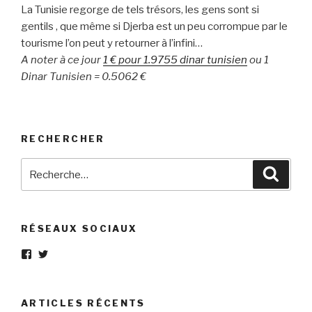
La Tunisie regorge de tels trésors, les gens sont si
gentils , que même si Djerba est un peu corrompue par le
tourisme l’on peut y retourner à l’infini…
A noter à ce jour
1 € pour 1.9755 dinar tunisien
ou 1
Dinar Tunisien = 0.5062 €
RECHERCHER
Recherche
Reche
pour
:
RÉSEAUX SOCIAUX
Voir
Voir
le
le
profil
profil
de
de
Eléphant-
elephantgris
ARTICLES RÉCENTS
Gris-
sur