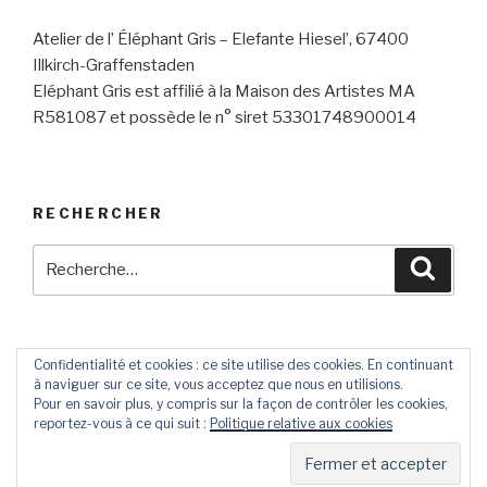
Atelier de l’ Éléphant Gris – Elefante Hiesel’, 67400
Illkirch-Graffenstaden
Eléphant Gris est affilié à la Maison des Artistes MA
R581087 et possède le n° siret 53301748900014
RECHERCHER
Recherche
Reche
pour
:
Confidentialité et cookies : ce site utilise des cookies. En continuant
à naviguer sur ce site, vous acceptez que nous en utilisions.
Contact
Livre
Pour en savoir plus, y compris sur la façon de contrôler les cookies,
D’Or
reportez-vous à ce qui suit :
Politique relative aux cookies
Fièrement propulsé par WordPress