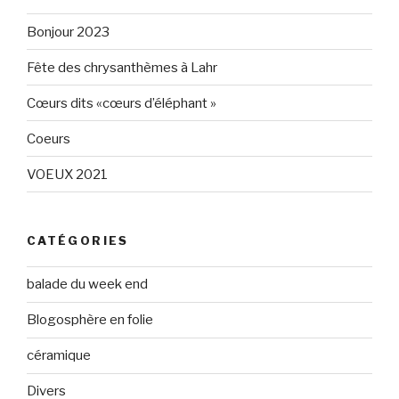
160596147294205
Twitter
sur
Bonjour 2023
Facebook
Fête des chrysanthèmes à Lahr
Cœurs dits «cœurs d’éléphant »
Coeurs
VOEUX 2021
CATÉGORIES
balade du week end
Blogosphère en folie
céramique
Divers