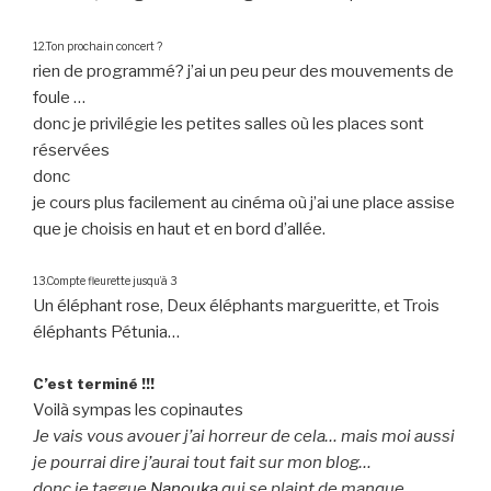
12.Ton prochain concert ?
rien de programmé? j’ai un peu peur des mouvements de
foule …
donc je privilégie les petites salles où les places sont
réservées
donc
je cours plus facilement au cinéma où j’ai une place assise
que je choisis en haut et en bord d’allée.
13.Compte fleurette jusqu’à 3
Un éléphant rose, Deux éléphants margueritte, et Trois
éléphants Pétunia…
C’est terminé !!!
Voilà sympas les copinautes
Je vais vous avouer j’ai horreur de cela… mais moi aussi
je pourrai dire j’aurai tout fait sur mon blog…
donc je taggue
Nanouka
qui se plaint de manque