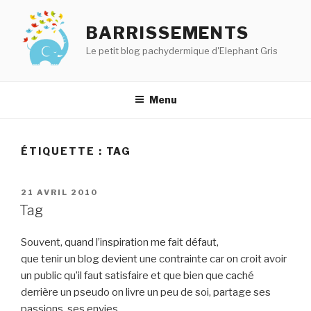
Aller
au
BARRISSEMENTS
contenu
Le petit blog pachydermique d'Elephant Gris
principal
Menu
ÉTIQUETTE :
TAG
PUBLIÉ
21 AVRIL 2010
LE
Tag
Souvent, quand l’inspiration me fait défaut,
que tenir un blog devient une contrainte car on croit avoir
un public qu’il faut satisfaire et que bien que caché
derrière un pseudo on livre un peu de soi, partage ses
passions, ses envies, …