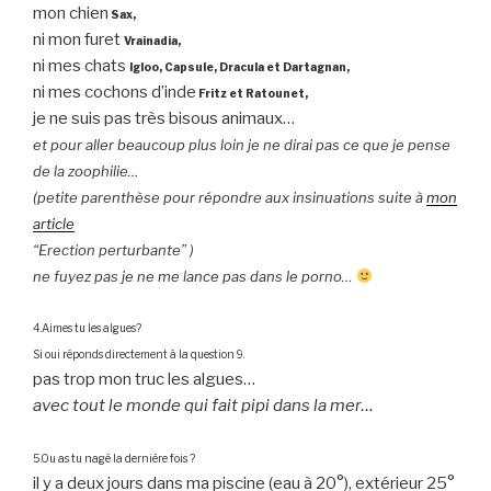
mon chien
Sax,
ni mon furet
Vrainadia,
ni mes chats
Igloo, Capsule, Dracula et Dartagnan,
ni mes cochons d’inde
Fritz et Ratounet,
je ne suis pas très bisous animaux…
et pour aller beaucoup plus loin je ne dirai pas ce que je pense
de la zoophilie…
(petite parenthèse pour répondre aux insinuations suite à
mon
article
“Erection perturbante” )
ne fuyez pas je ne me lance pas dans le porno…
4.Aimes tu les algues?
Si oui réponds directement à la question 9.
pas trop mon truc les algues…
avec tout le monde qui fait pipi dans la mer…
5.Ou as tu nagé la dernière fois ?
il y a deux jours dans ma piscine (eau à 20°), extérieur 25°