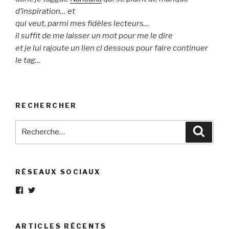
d’inspiration… et
qui veut, parmi mes fidèles lecteurs…
il suffit de me laisser un mot pour me le dire
et je lui rajoute un lien ci dessous pour faire continuer
le tag…
RECHERCHER
Recherche
Reche
pour
:
RÉSEAUX SOCIAUX
Voir
Voir
le
le
profil
profil
de
de
Eléphant-
elephantgris
ARTICLES RÉCENTS