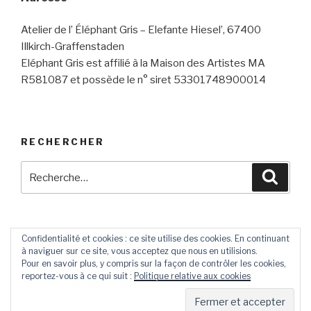
Atelier de l’ Éléphant Gris – Elefante Hiesel’, 67400
Illkirch-Graffenstaden
Eléphant Gris est affilié à la Maison des Artistes MA
R581087 et possède le n° siret 53301748900014
RECHERCHER
Recherche
Reche
pour
:
Confidentialité et cookies : ce site utilise des cookies. En continuant
à naviguer sur ce site, vous acceptez que nous en utilisions.
Contact
Livre
Pour en savoir plus, y compris sur la façon de contrôler les cookies,
D’Or
reportez-vous à ce qui suit :
Politique relative aux cookies
Fièrement propulsé par WordPress