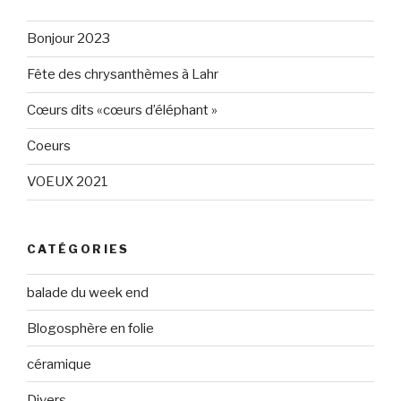
Gris-
sur
160596147294205
Twitter
sur
Bonjour 2023
Facebook
Fête des chrysanthèmes à Lahr
Cœurs dits «cœurs d’éléphant »
Coeurs
VOEUX 2021
CATÉGORIES
balade du week end
Blogosphère en folie
céramique
Divers