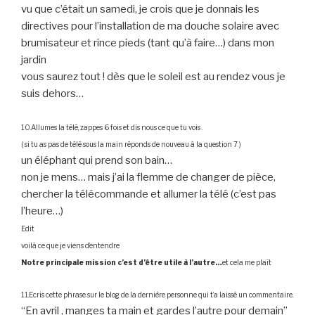
vu que c’était un samedi, je crois que je donnais les
directives pour l’installation de ma douche solaire avec
brumisateur et rince pieds (tant qu’à faire…) dans mon
jardin
vous saurez tout ! dès que le soleil est au rendez vous je
suis dehors…
10.Allumes la télé, zappes 6 fois et dis nous ce que tu vois .
( si tu as pas de télé sous la main réponds de nouveau à la question 7 )
un éléphant qui prend son bain…
non je mens… mais j’ai la flemme de changer de pièce,
chercher la télécommande et allumer la télé (c’est pas
l’heure…)
Edit
voilà ce que je viens d’entendre
Notre principale mission c’est d’être utile à l’autre…
et cela me plaît
11.Ecris cette phrase sur le blog de la dernière personne qui t’a laissé un commentaire.
“En avril , manges ta main et gardes l’autre pour demain”