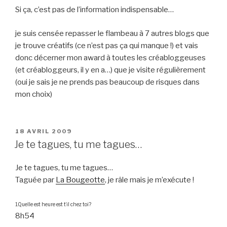
Si ça, c’est pas de l’information indispensable…
je suis censée repasser le flambeau à 7 autres blogs que
je trouve créatifs (ce n’est pas ça qui manque !) et vais
donc décerner mon award à toutes les créabloggeuses
(et créabloggeurs, il y en a…) que je visite régulièrement
(oui je sais je ne prends pas beaucoup de risques dans
mon choix)
PUBLIÉ
18 AVRIL 2009
LE
Je te tagues, tu me tagues…
Je te tagues, tu me tagues…
Taguée par
La Bougeotte
, je râle mais je m’exécute !
1.Quelle est heure est t’il chez toi?
8h54