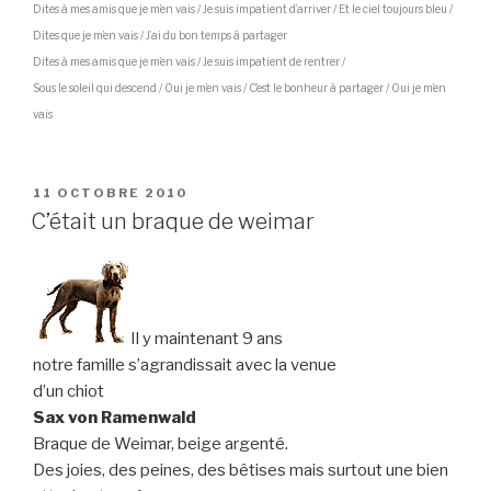
Dites à mes amis que je m’en vais / Je suis impatient d’arriver / Et le ciel toujours bleu /
Dites que je m’en vais / J’ai du bon temps à partager
Dites à mes amis que je m’en vais / Je suis impatient de rentrer /
Sous le soleil qui descend / Oui je m’en vais / C’est le bonheur à partager / Oui je m’en
vais
PUBLIÉ
11 OCTOBRE 2010
LE
C’était un braque de weimar
Il y maintenant 9 ans
notre famille s’agrandissait avec la venue
d’un chiot
Sax von Ramenwald
Braque de Weimar, beige argenté.
Des joies, des peines, des bêtises mais surtout une bien