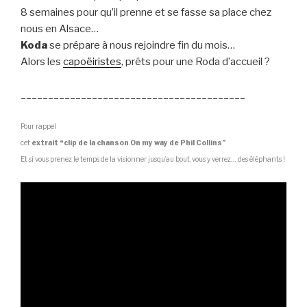
8 semaines pour qu’il prenne et se fasse sa place chez
nous en Alsace…
Koda
se prépare à nous rejoindre fin du mois…
Alors les
capoëiristes
, prêts pour une Roda d’accueil ?
_________________________________________
Pour rappel
cet
extrait “clip de la chanson On my way de Phil Collins”
Et si vous prenez le temps de la visionner jusqu’au bout, vous y verrez… des éléphants !