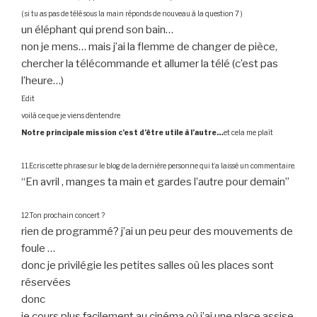
( si tu as pas de télé sous la main réponds de nouveau à la question 7 )
un éléphant qui prend son bain…
non je mens… mais j’ai la flemme de changer de pièce,
chercher la télécommande et allumer la télé (c’est pas
l’heure…)
Edit
voilà ce que je viens d’entendre
Notre principale mission c’est d’être utile à l’autre…
et cela me plaît
11.Ecris cette phrase sur le blog de la dernière personne qui t’a laissé un commentaire.
“En avril , manges ta main et gardes l’autre pour demain”
12.Ton prochain concert ?
rien de programmé? j’ai un peu peur des mouvements de
foule …
donc je privilégie les petites salles où les places sont
réservées
donc
je cours plus facilement au cinéma où j’ai une place assise