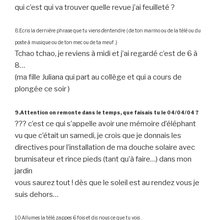
qui c’est qui va trouver quelle revue j’ai feuilleté ?
8.Ecris la dernière phrase que tu viens d’entendre ( de ton marmo ou de la télé ou du
poste à musique ou de ton mec ou de ta meuf ..)
Tchao tchao, je reviens à midi et j’ai regardé c’est de 6 à
8…
(ma fille Juliana qui part au collège et qui a cours de
plongée ce soir )
9.Attention on remonte dans le temps, que faisais tu le 04/04/04 ?
??? c’est ce qui s’appelle avoir une mémoire d’éléphant
vu que c’était un samedi, je crois que je donnais les
directives pour l’installation de ma douche solaire avec
brumisateur et rince pieds (tant qu’à faire…) dans mon
jardin
vous saurez tout ! dès que le soleil est au rendez vous je
suis dehors…
10.Allumes la télé, zappes 6 fois et dis nous ce que tu vois .