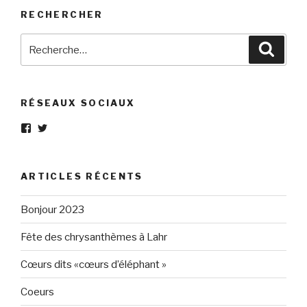
RECHERCHER
Recherche
Reche
pour
:
RÉSEAUX SOCIAUX
Voir
Voir
le
le
profil
profil
de
de
Eléphant-
elephantgris
ARTICLES RÉCENTS
Gris-
sur
160596147294205
Twitter
sur
Bonjour 2023
Facebook
Fête des chrysanthèmes à Lahr
Cœurs dits «cœurs d’éléphant »
Coeurs