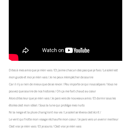
Dites à mes amis que je m’en vais / Et j’aime chacun des pas que je fais / Le soleil est
mon guide et moi je m’en vais / Je ne peux m’empêcher de sourire
Car il n’y a rien de mieux que de se revoir / Peu importe ce qui nous sépare / Vous ne
pouvez que sourire de nos histoires / Oh ça me fait chaud au cœur
Alors dites leur que je m’en vais / Je pars vers de nouveaux amis / Et dormir sous les
étoiles c’est mon idéal / Sous la lune qui protège mes nuits
Ni la neige et la pluie chang’ront ma vie / Le soleil se lèvera c’est écrit /
Le vent qui frotte mon visage réchauffe mon cœur / Je pars vers un avenir meilleur
C’est vrai je m’en vais / Et je souris / C’est vrai je m’en vais