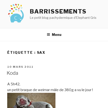
Aller
au
BARRISSEMENTS
contenu
Le petit blog pachydermique d'Elephant Gris
principal
Menu
ÉTIQUETTE :
SAX
PUBLIÉ
10 MARS 2011
LE
Koda
A 5h42,
un petit braque de weimar mâle de 380g a vu le jour !