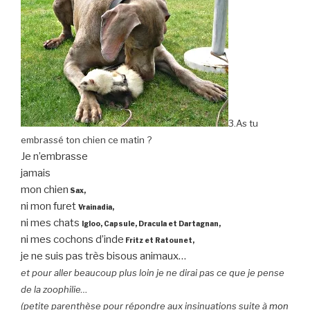
3.As tu
embrassé ton chien ce matin ?
Je n’embrasse
jamais
mon chien
Sax,
ni mon furet
Vrainadia,
ni mes chats
Igloo, Capsule, Dracula et Dartagnan,
ni mes cochons d’inde
Fritz et Ratounet,
je ne suis pas très bisous animaux…
et pour aller beaucoup plus loin je ne dirai pas ce que je pense
de la zoophilie…
(petite parenthèse pour répondre aux insinuations suite à
mon