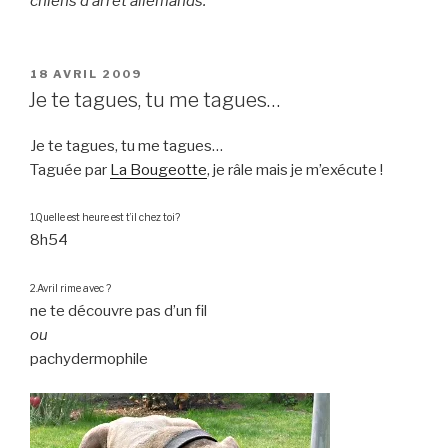
chiens d’arrêt allemands.
PUBLIÉ
18 AVRIL 2009
LE
Je te tagues, tu me tagues…
Je te tagues, tu me tagues…
Taguée par
La Bougeotte
, je râle mais je m’exécute !
1.Quelle est heure est t’il chez toi?
8h54
2.Avril rime avec ?
ne te découvre pas d’un fil
ou
pachydermophile